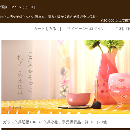
通販 Bee-S（ビース）
れた大切な子供さんやご家族を、明るく暖かく輝かせるガラス仏具～
カートをみる
｜
マイページへログイン
｜
ご利用
ガラス仏具通販TOP
>
仏具小物、手元供養品一覧
> その他