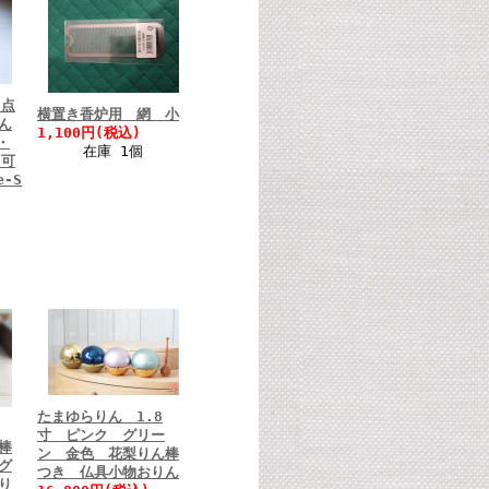
3点
横置き香炉用 網 小
ん
1,100円(税込)
・
在庫 1個
 可
-S
たまゆらりん 1.8
寸 ピンク グリー
棒
ン 金色 花梨りん棒
グ
つき 仏具小物おりん
り