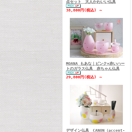
点セット 大人かわいい仏具
38,800円(税込) ～
MOANA もあな｜ピンク×赤いハー
トのガラス仏具 赤ちゃん仏具
29,800円(税込) ～
デザイン仏具 CANON（accent-