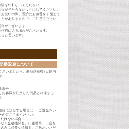
熱湯をいれないでください。
に火が当たらないようにしてください。
をお使いの際、香炉にお線香を下面まで
ことがありますので、ご注意ください。
場合がございます。
制作時に入る場合がございます。
たらと思います。
交換返金について
ございましたら、商品到着後7日以内
せ。
】
る場合
りお客様が注文した商品と相違する
合
項目に該当する場合は、 ご返金をい
その旨ご了承ください。
ただけない場合
ただく金融機関名、口座番号、口座名
り込みに必要な情報を、ご教示いただ