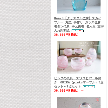
Bee-S【クリスタル位牌】スカイ
ブルー 丸型 手作り ガラス位牌
モダン仏具 手元供養 名入れ 文字
入れ彫刻込
38,800円(税込)
ピンクの仏具 スワロとパール付
き ORIKA（pinkuマーブル）3点
セット～7点セット
38,800円(税込) ～