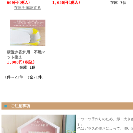
660円(税込)
1,650円(税込)
在庫 7個
在庫を確認する
横置き香炉用 不燃マ
ット換え
1,000円(税込)
在庫 1個
1件～21件 （全21件）
■
ご注意事項
一つ一つ手作りのため、形・大き
す。
色はガラスの厚さによって、濃い