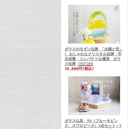
ガラスのモダン位牌 「太陽と空」
| おしゃれなクリスタル位牌・手
元供養・コンパクト仏壇用 ガラ
ス位牌
38,800円(税込)
ガラス仏具 YU（ブルー＆ピン
ク、スワロビース）3点セット～7