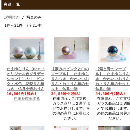
商品一覧
説明付き
/ 写真のみ
1件～21件 （全21件）
たまゆらりん【Bee-S
【紫みのピンクと白の
【紫と青のマーブ
オリジナル色グラデー
マーブル】 たまゆら
ル】 たまゆらりん
ション】1.8寸 ピン
りんつき かわいいお
き かわいいおりん
ク・水色 花梨りん棒
りん・台・りん棒のセ
台・りん棒のセッ
つき 仏具小物おりん
ット 仏具小物
仏具小物
16,800円(税込)
34,800円(税込)
34,800円(税込)
在庫を確認する
在庫切れ：ご注文後、
在庫切れ：ご注文
ガラス商品は２週間ほ
ガラス商品は２週
どでお届けします。そ
どでお届けします
の他の商品はお尋ねく
の他の商品はお尋
ださい。
ださい。