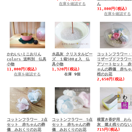
在庫を確認する
ん
31,800円(税込)
在庫を確認する
かわいいミニおりん
水晶灰 クリスタルビー
コットンフラワー・
colors 送料別 仏具
ズ １箱500ｇ入 仏
リザーブドフラワ
小物
具小物
アソートセット 赤
11,000円(税込)
1,320円(税込)
ゃんの葬儀 赤ちゃ
在庫を確認する
在庫 9個
棺のお花
2,650円(税込)
コットンフラワー 2点
コットンフラワー 5点
横置き香炉用 わら
セット 赤ちゃんの葬
セット 赤ちゃんの葬
灰 燃え残りのない
儀 みおくりのお花
儀 みおくりのお花
715円(税込)