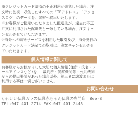
※クレジットカード決済の不正利用が発覚した場合、注
文時に監視・収集したすべての「IPアドレス」「アクセ
スログ」のデータを、警察へ提出いたします。
※お客様がご指定いただきました配送先が、過去に不正
注文に利用された配送先と一致している場合、注文キャ
ンセルさせていただきます。
※海外への転送サービスを利用した取引及び、海外発行の
クレジットカード決済での取引は、注文キャンセルさせ
ていただきます。
個人情報に関して
お客様からお預かりした大切な個人情報(住所・氏名・メ
ールアドレスなど)を、 裁判所・警察機関等・公共機関
からの提出要請があった場合以外、第三者に譲渡または
利用する事は一切ございません。
お問い合わせ
かわいい仏具ガラス仏具赤ちゃん仏具の専門店 Bee-S
TEL:047-401-2714 FAX:047-401-2443