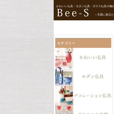
かわいい仏具・モダン仏具・ガラス仏具小物の
～天国に旅立た
カテゴリー