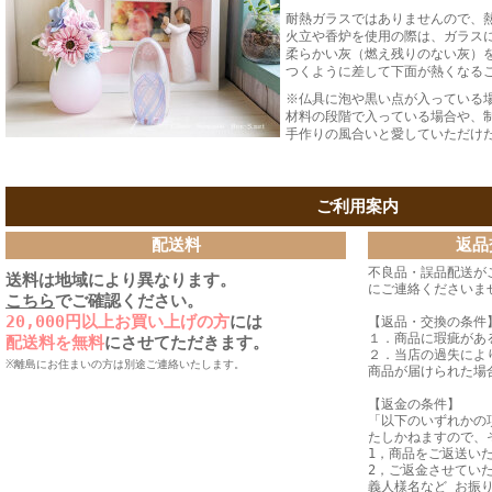
耐熱ガラスではありませんので、
火立や香炉を使用の際は、ガラス
柔らかい灰（燃え残りのない灰）
つくように差して下面が熱くなる
※仏具に泡や黒い点が入っている
材料の段階で入っている場合や、
手作りの風合いと愛していただけ
ご利用案内
配送料
返品
不良品・誤品配送が
送料は地域により異なります。
にご連絡くださいま
こちら
でご確認ください。
20,000円以上お買い上げの方
には
【返品・交換の条件
１．商品に瑕疵があ
配送料を無料
にさせてただきます。
２．当店の過失によ
※離島にお住まいの方は別途ご連絡いたします。
商品が届けられた場
【返金の条件】
「以下のいずれかの
たしかねますので、
1，商品をご返送い
2，ご返金させてい
義人様名など お振