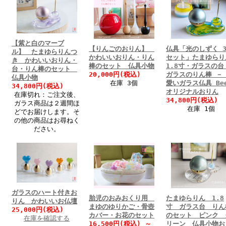
【紫と白のマーブ
【りんごのおりん】
仏具「光のしずく 
ル】 たまゆらりんつ
かわいいおりん・りん
セット」たまゆらり
き かわいいおりん・
棒のセット 仏具小物
1.8寸・ガラスの台
台・りん棒のセット
20,000円(税込)
ガラスのりん棒 －
仏具小物
在庫 3個
愛いガラス仏具 Bee
34,800円(税込)
オリジナルおりん
在庫切れ：ご注文後、
34,800円(税込)
ガラス商品は２週間ほ
在庫 1個
どでお届けします。そ
の他の商品はお尋ねく
ださい。
ガラスのハート付きお
胎児のおみおくり用
たまゆらりん 1.8
りん かわいいお仏壇
まゆのゆりかご・骨壺
寸 ガラス台 りん
25,000円(税込)
カバー・お花のセット
のセット ピンク 
在庫を確認する
16,500円(税込)
～
リーン 仏具小物お