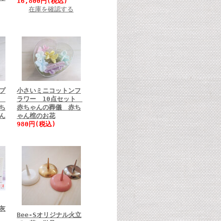
16,800円(税込)
在庫を確認する
プ
小さいミニコットンフ
ー
ラワー 10点セット
ち
赤ちゃんの葬儀 赤ち
ん
ゃん棺のお花
980円(税込)
灰
Bee-Sオリジナル火立