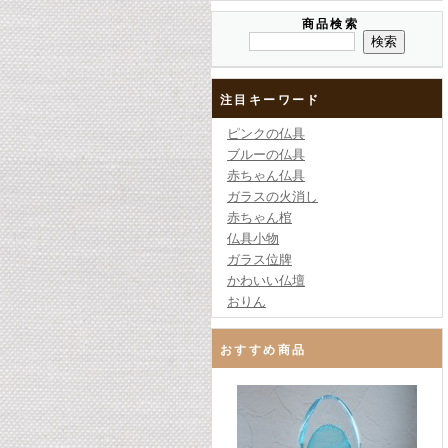
商品検索
注目キーワード
ピンクの仏具
ブルーの仏具
赤ちゃん仏具
ガラスの火消し
赤ちゃん棺
仏具小物
ガラス位牌
かわいい仏壇
おりん
おすすめ商品