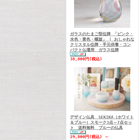
ガラスのたまご型位牌 「ピンク・
水色・黄色・螺旋」 | おしゃれな
クリスタル位牌・手元供養・コン
パクト仏壇用 ガラス位牌
38,800円(税込)
デザイン仏具 SEKIKA（ホワイト
＆ブルー）スモーク3点～7点セッ
ト 送料無料 ブルーの仏具
29,800円(税込) ～