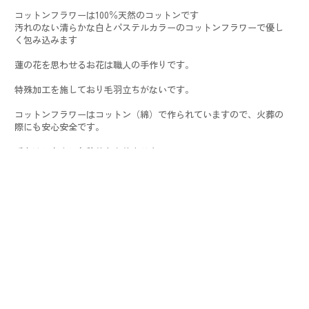
コットンフラワーは100％天然のコットンです
汚れのない清らかな白とパステルカラーのコットンフラワーで優し
く包み込みます
蓮の花を思わせるお花は職人の手作りです。
特殊加工を施しており毛羽立ちがないです。
コットンフラワーはコットン（綿）で作られていますので、火葬の
際にも安心安全です。
手向けたときに色移りもありません。
生花など水分の多いものを入れるより火葬場の温度調整が必要なく
なり、環境負荷を軽減します。
■コットンフラワーの使用方法
1．コットンフラワーの茎の部分をお持ちいただき
2.花びらを外側から一枚ずつ、お好きなように広げてください
3.大切な方に想いを込めて、お顔回りや胸元にそえてください。