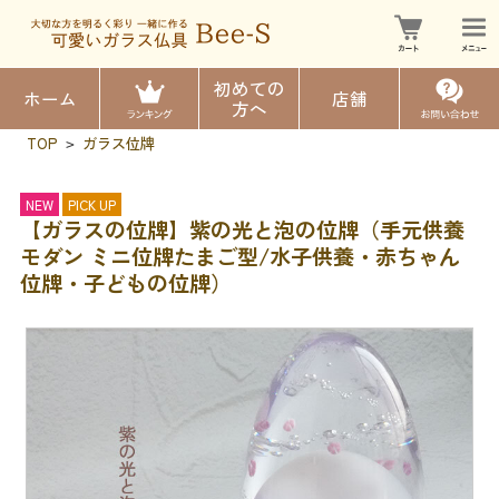
初めての
ホーム
店舗
方へ
TOP
ガラス位牌
>
NEW
PICK UP
【ガラスの位牌】紫の光と泡の位牌（手元供養
モダン ミニ位牌たまご型/水子供養・赤ちゃん
位牌・子どもの位牌）