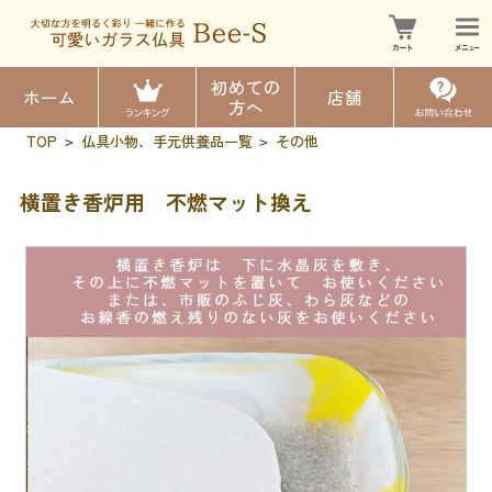
初めての
ホーム
店舗
方へ
TOP
仏具小物、手元供養品一覧
その他
>
>
横置き香炉用 不燃マット換え