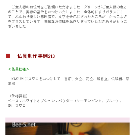
ご主人様のお位牌をご依頼いただきました グリーンがご主人様の色と
のことで、黄緑の苔色をおつけいたしました 全体的にすりガラスにし
て、ふんわり優しい雰囲気で、文字を金色にされたところが かっこよさ
をプラスしています 素敵なお位牌をお作りさせていただきありがとうご
ざいました
■
仏具制作事例213
＜仏具仕様＞
KASUMIにスワロをおつけして
－香炉、火立、花立、線香立、仏飯器、茶
湯器
（仕様詳細）
ベース：ホワイト
オプション：パウダー（サーモンピンク、ブルー）、
泡、スワロ