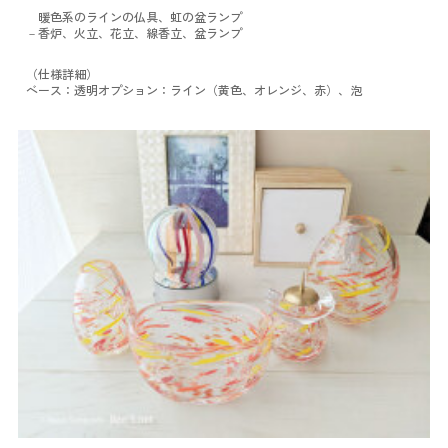
暖色系のラインの仏具、虹の盆ランプ
－香炉、火立、花立、線香立、盆ランプ
（仕様詳細）
ベース：透明
オプション：ライン（黄色、オレンジ、赤）、泡