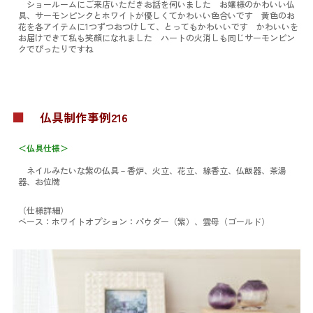
ショールームにご来店いただきお話を伺いました お嬢様のかわいい仏
具、サーモンピンクとホワイトが優しくてかわいい色合いです 黄色のお
花を各アイテムに1つずつおつけして、とってもかわいいです かわいいを
お届けできて私も笑顔になれました ハートの火消しも同じサーモンピン
クでぴったりですね
■
仏具制作事例216
＜仏具仕様＞
ネイルみたいな紫の仏具
－香炉、火立、花立、線香立、仏飯器、茶湯
器、お位牌
（仕様詳細）
ベース：ホワイト
オプション：パウダー（紫）、雲母（ゴールド）