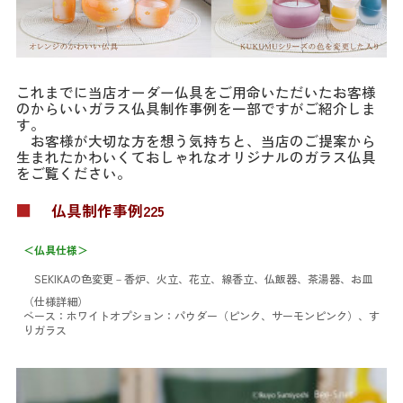
これまでに当店オーダー仏具をご用命いただいたお客様
のからいいガラス仏具制作事例を一部ですがご紹介しま
す。
お客様が大切な方を想う気持ちと、当店のご提案から
生まれたかわいくておしゃれなオリジナルのガラス仏具
をご覧ください。
■
仏具制作事例225
＜仏具仕様＞
SEKIKAの色変更
－香炉、火立、花立、線香立、仏飯器、茶湯器、お皿
（仕様詳細）
ベース：ホワイト
オプション：パウダー（ピンク、サーモンピンク）、す
りガラス