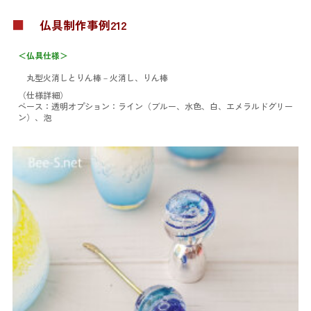
■
仏具制作事例212
＜仏具仕様＞
丸型火消しとりん棒
－火消し、りん棒
（仕様詳細）
ベース：透明
オプション：ライン（ブルー、水色、白、エメラルドグリー
ン）、泡