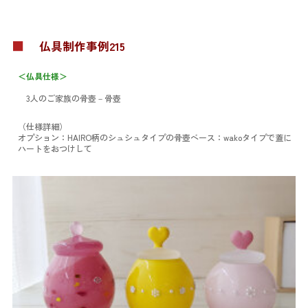
■
仏具制作事例215
＜仏具仕様＞
3人のご家族の骨壺
－骨壺
（仕様詳細）
オプション：HAIRO柄のシュシュタイプの骨壺
ベース：wakoタイプで蓋に
ハートをおつけして