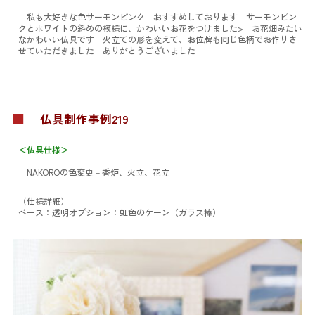
私も大好きな色サーモンピンク おすすめしております サーモンピン
クとホワイトの斜めの模様に、かわいいお花をつけました> お花畑みたい
なかわいい仏具です 火立ての形を変えて、お位牌も同じ色柄でお作りさ
せていただきました ありがとうございました
■
仏具制作事例219
＜仏具仕様＞
NAKOROの色変更
－香炉、火立、花立
（仕様詳細）
ベース：透明
オプション：虹色のケーン（ガラス棒）