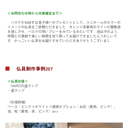
＜お問合わせ時から仕様確定まで＞
バスケがお好きな息子様へのプレゼントとして、ユニホームのカラーの
イメージの仏具をご依頼ただきました オレンジ赤黄色のラインが躍動感
を感じさせ、バスケの早いプレーをみているみたいです 泡は汗のよう、
仲間との真剣で楽しい時間を切り取ってお届けできましたらうれしいで
す かっこいい仏具をお届けさせていただきありがとうございまし
■
仏具制作事例207
＜仏具仕様＞
HAIROの盆ランプ
－盆ランプ
（仕様詳細）
ベース：ピンク＋ホワイト＋透明
オプション：お花（黄色、ピンク）、
泡、粒（黄色、赤、ピンク）an>