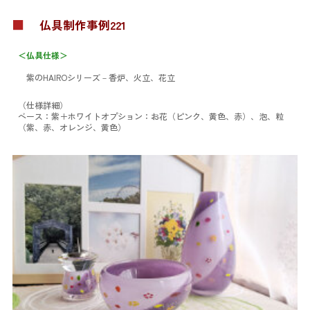
■
仏具制作事例221
＜仏具仕様＞
紫のHAIROシリーズ
－香炉、火立、花立
（仕様詳細）
ベース：紫＋ホワイト
オプション：お花（ピンク、黄色、赤）、泡、粒
（紫、赤、オレンジ、黄色）