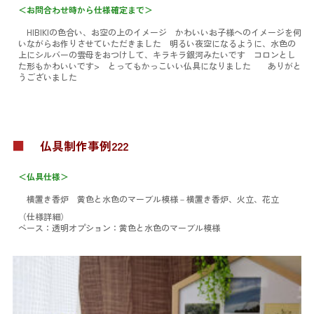
＜お問合わせ時から仕様確定まで＞
HIBIKIの色合い、お空の上のイメージ かわいいお子様へのイメージを伺
いながらお作りさせていただきました 明るい夜空になるように、水色の
上にシルバーの雲母をおつけして、キラキラ銀河みたいです コロンとし
た形もかわいいです> とってもかっこいい仏具になりました ありがと
うございました
■
仏具制作事例222
＜仏具仕様＞
横置き香炉 黄色と水色のマーブル模様
－横置き香炉、火立、花立
（仕様詳細）
ベース：透明
オプション：黄色と水色のマーブル模様