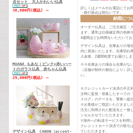
点セット 大人かわいい仏具
詳しくはメールやお電話にてお
38,800円(税込) ～
・銀行振込は前払いです。
納期につ
オーダー仏具は、ご注文確定・
ます。通常は仕様確定用の色柄
4週間ほどお時間をいただいてお
デザイン仏具は、在庫ありの場
内に発送いたします。在庫切れ
入金後、2週間程度でお届けしま
MOANA もあな｜ピンク×赤いハー
※※在庫ありの場合も在庫がな
トのガラス仏具 赤ちゃん仏具
（店舗や制作の都合により）詳
い。
29,800円(税込) ～
※クレジットカード決済の不正
文時に監視・収集したすべての「
スログ」のデータを、警察へ提
※お客様がご指定いただきまし
注文に利用された配送先と一致
ンセルさせていただきます。
※海外への転送サービスを利用
クレジットカード決済での取引
デザイン仏具 CANON（accent-
ていただきます。