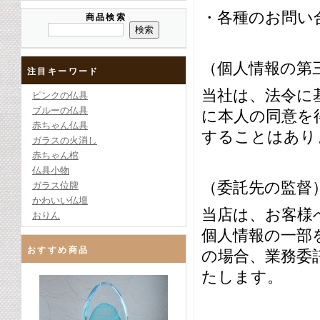
・各種のお問い
商品検索
（個人情報の第
注目キーワード
当社は、法令に
ピンクの仏具
ブルーの仏具
に本人の同意を
赤ちゃん仏具
することはあり
ガラスの火消し
赤ちゃん棺
仏具小物
（委託先の監督
ガラス位牌
かわいい仏壇
当店は、お客様
おりん
個人情報の一部
おすすめ商品
の場合、業務委
たします。