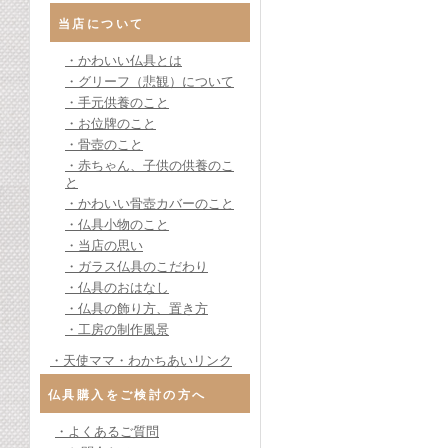
当店について
・かわいい仏具とは
・グリーフ（悲観）について
・手元供養のこと
・お位牌のこと
・骨壺のこと
・赤ちゃん、子供の供養のこ
と
・かわいい骨壺カバーのこと
・仏具小物のこと
・当店の思い
・ガラス仏具のこだわり
・仏具のおはなし
・仏具の飾り方、置き方
・工房の制作風景
・天使ママ・わかちあいリンク
仏具購入をご検討の方へ
・よくあるご質問