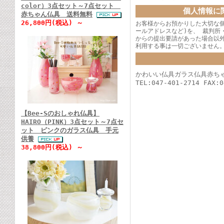
color）3点セット～7点セット
個人情報に
赤ちゃん仏具 送料無料
26,800円(税込) ～
お客様からお預かりした大切な
ールアドレスなど)を、 裁判所
からの提出要請があった場合以
利用する事は一切ございません
かわいい仏具ガラス仏具赤ちゃ
TEL:047-401-2714 FAX:0
【Bee-Sのおしゃれ仏具】
HAIRO（PINK）3点セット～7点セ
ット ピンクのガラス仏具 手元
供養
38,800円(税込) ～