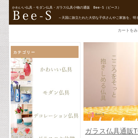
かわいい仏具・モダン仏具・ガラス仏具小物の通販 Bee-S（ビース）
～天国に旅立たれた大切な子供さんやご家族を、明
カートをみ
カテゴリー
ガラス仏具通販T