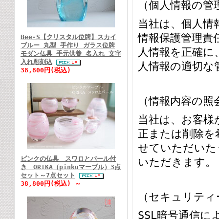
（個人情報の管
当社は、個人情
情報保護管理責
Bee-S【クリスタル位牌】スカイ
ブルー 丸型 手作り ガラス位牌
人情報を正確に
モダン仏具 手元供養 名入れ 文字
入れ彫刻込
人情報の適切な
38,800円(税込)
（情報内容の照
当社は、お客様
正または削除を
せていただいた
ピンクの仏具 スワロとパール付
いただきます。
き ORIKA（pinkuマーブル）3点
セット～7点セット
38,800円(税込) ～
（セキュリティ
SSL暗号通信