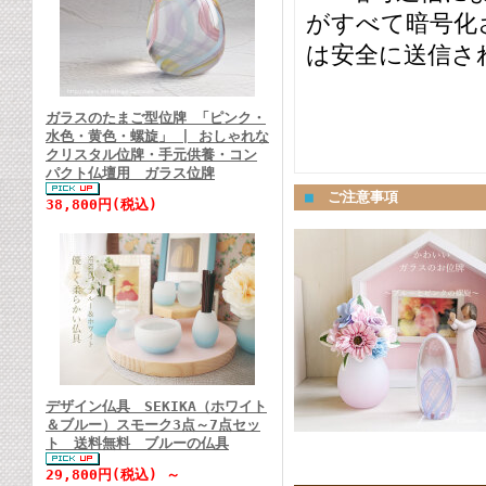
がすべて暗号化
は安全に送信さ
ガラスのたまご型位牌 「ピンク・
水色・黄色・螺旋」 | おしゃれな
クリスタル位牌・手元供養・コン
パクト仏壇用 ガラス位牌
■
ご注意事項
38,800円(税込)
デザイン仏具 SEKIKA（ホワイト
＆ブルー）スモーク3点～7点セッ
ト 送料無料 ブルーの仏具
29,800円(税込) ～