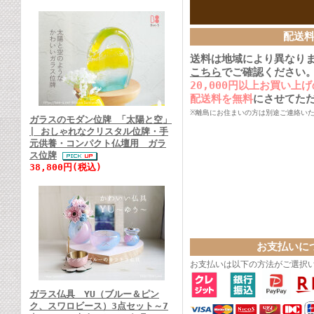
配送
送料は地域により異なり
こちら
でご確認ください
20,000円以上お買い上
配送料を無料
にさせてた
※離島にお住まいの方は別途ご連絡い
ガラスのモダン位牌 「太陽と空」
| おしゃれなクリスタル位牌・手
元供養・コンパクト仏壇用 ガラ
ス位牌
38,800円(税込)
お支払いに
お支払いは以下の方法がご選択
ガラス仏具 YU（ブルー＆ピン
ク、スワロビース）3点セット～7