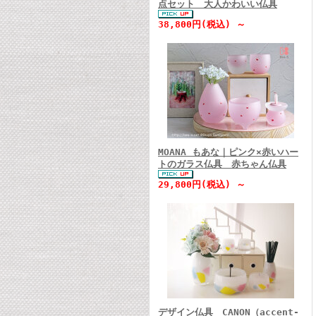
点セット 大人かわいい仏具
38,800円(税込) ～
MOANA もあな｜ピンク×赤いハー
トのガラス仏具 赤ちゃん仏具
29,800円(税込) ～
デザイン仏具 CANON（accent-