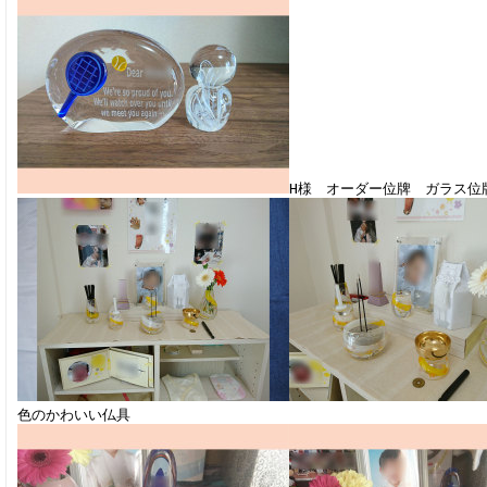
H様 オーダー位牌 ガラス位
色のかわいい仏具