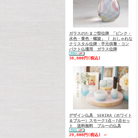
ガラスのたまご型位牌 「ピンク・
水色・黄色・螺旋」 | おしゃれな
クリスタル位牌・手元供養・コン
パクト仏壇用 ガラス位牌
38,800円(税込)
デザイン仏具 SEKIKA（ホワイト
＆ブルー）スモーク3点～7点セッ
ト 送料無料 ブルーの仏具
29,800円(税込) ～