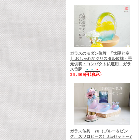
ガラスのモダン位牌 「太陽と空」
| おしゃれなクリスタル位牌・手
元供養・コンパクト仏壇用 ガラ
ス位牌
38,800円(税込)
ガラス仏具 YU（ブルー＆ピン
ク、スワロビース）3点セット～7