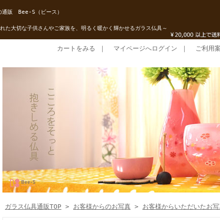
通販 Bee-S（ビース）
れた大切な子供さんやご家族を、明るく暖かく輝かせるガラス仏具～
カートをみる
｜
マイページへログイン
｜
ご利用
ガラス仏具通販TOP
>
お客様からのお写真
>
お客様からいただいたお写