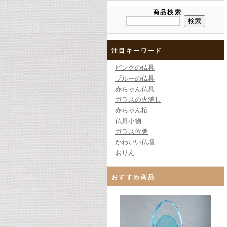
商品検索
注目キーワード
ピンクの仏具
ブルーの仏具
赤ちゃん仏具
ガラスの火消し
赤ちゃん棺
仏具小物
ガラス位牌
かわいい仏壇
おりん
おすすめ商品