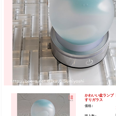
かわいい盆ランプ
すりガラス
価格:
購入数: