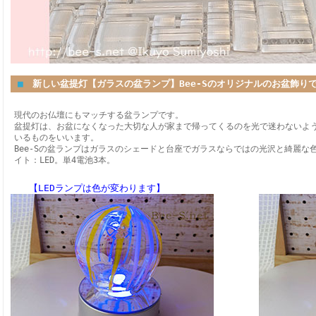
■
新しい盆提灯【ガラスの盆ランプ】Bee-Sのオリジナルのお盆飾り
現代のお仏壇にもマッチする盆ランプです。
盆提灯は、お盆になくなった大切な人が家まで帰ってくるのを光で迷わないよ
いるものをいいます。
Bee-Sの盆ランプはガラスのシェードと台座でガラスならではの光沢と綺麗な
イト：LED。単4電池3本。
【LEDランプは色が変わります】