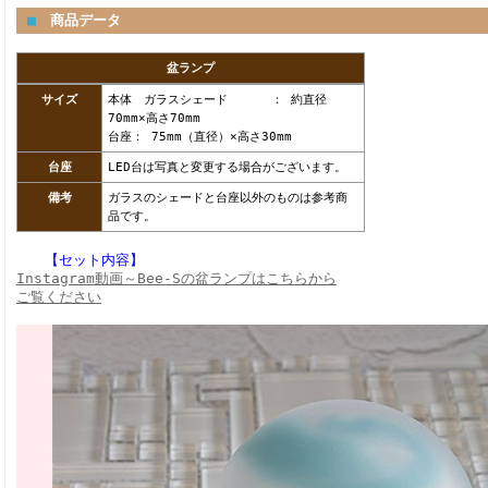
■
商品データ
盆ランプ
サイズ
本体 ガラスシェード ： 約直径
70mm×高さ70mm
台座： 75mm（直径）×高さ30mm
台座
LED台は写真と変更する場合がございます。
備考
ガラスのシェードと台座以外のものは参考商
品です。
【セット内容】
Instagram動画～Bee-Sの盆ランプはこちらから
ご覧ください