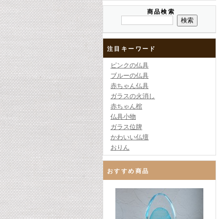
商品検索
注目キーワード
ピンクの仏具
ブルーの仏具
赤ちゃん仏具
ガラスの火消し
赤ちゃん棺
仏具小物
ガラス位牌
かわいい仏壇
おりん
おすすめ商品