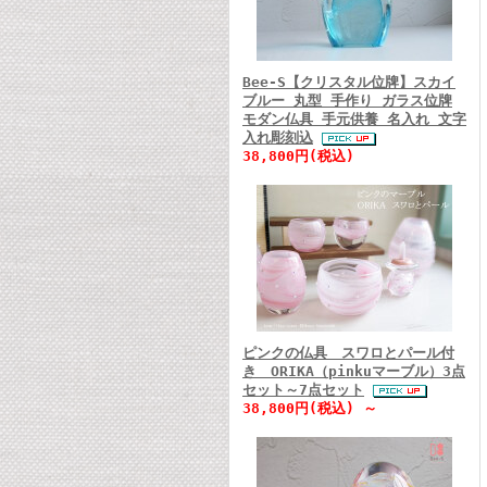
Bee-S【クリスタル位牌】スカイ
ブルー 丸型 手作り ガラス位牌
モダン仏具 手元供養 名入れ 文字
入れ彫刻込
38,800円(税込)
ピンクの仏具 スワロとパール付
き ORIKA（pinkuマーブル）3点
セット～7点セット
38,800円(税込) ～