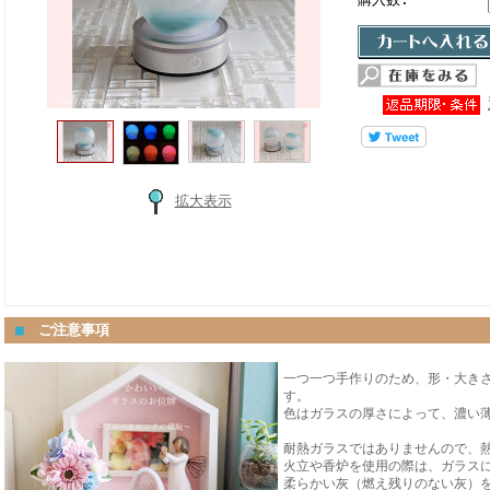
拡大表示
■
ご注意事項
一つ一つ手作りのため、形・大き
す。
色はガラスの厚さによって、濃い
耐熱ガラスではありませんので、
火立や香炉を使用の際は、ガラス
柔らかい灰（燃え残りのない灰）