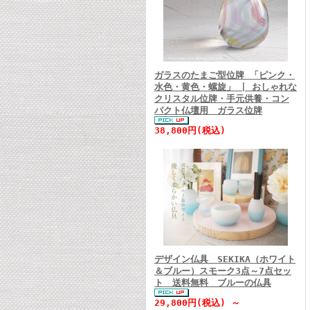
ガラスのたまご型位牌 「ピンク・
水色・黄色・螺旋」 | おしゃれな
クリスタル位牌・手元供養・コン
パクト仏壇用 ガラス位牌
38,800円(税込)
デザイン仏具 SEKIKA（ホワイト
＆ブルー）スモーク3点～7点セッ
ト 送料無料 ブルーの仏具
29,800円(税込) ～