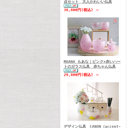
点セット 大人かわいい仏具
38,800円(税込) ～
MOANA もあな｜ピンク×赤いハー
トのガラス仏具 赤ちゃん仏具
29,800円(税込) ～
デザイン仏具 CANON（accent-