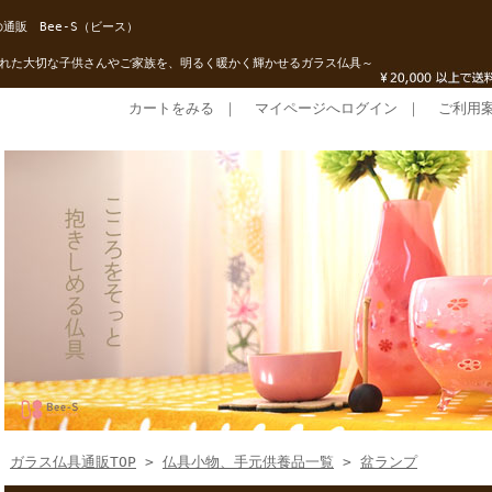
通販 Bee-S（ビース）
れた大切な子供さんやご家族を、明るく暖かく輝かせるガラス仏具～
カートをみる
｜
マイページへログイン
｜
ご利用
ガラス仏具通販TOP
>
仏具小物、手元供養品一覧
>
盆ランプ