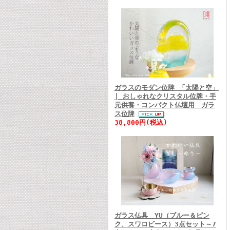
ガラスのモダン位牌 「太陽と空」
| おしゃれなクリスタル位牌・手
元供養・コンパクト仏壇用 ガラ
ス位牌
38,800円(税込)
ガラス仏具 YU（ブルー＆ピン
ク、スワロビース）3点セット～7