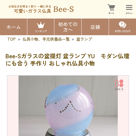
初めての
ホーム
店舗
方へ
TOP
仏具小物、手元供養品一覧
盆ランプ
>
>
Bee-Sガラスの盆提灯 盆ランプ YU モダン仏壇
にも合う 手作り おしゃれ仏具小物