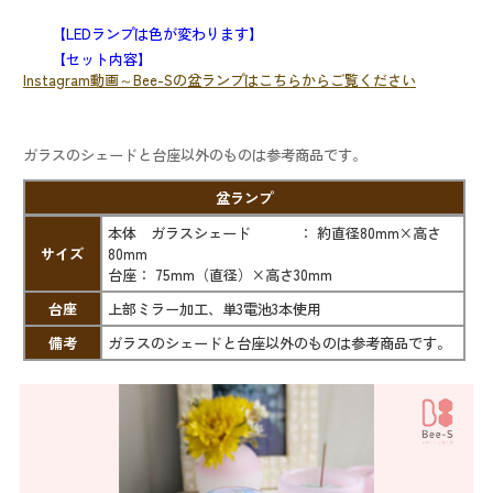
【LEDランプは色が変わります】
【セット内容】
Instagram動画～Bee-Sの盆ランプはこちらからご覧ください
ガラスのシェードと台座以外のものは参考商品です。
盆ランプ
本体 ガラスシェード ： 約直径80mm×高さ
サイズ
80mm
台座： 75mm（直径）×高さ30mm
台座
上部ミラー加工、単3電池3本使用
備考
ガラスのシェードと台座以外のものは参考商品です。