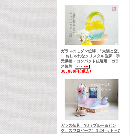
ガラスのモダン位牌 「太陽と空」
| おしゃれなクリスタル位牌・手
元供養・コンパクト仏壇用 ガラ
ス位牌
38,800円(税込)
ガラス仏具 YU（ブルー＆ピン
ク、スワロビース）3点セット～7