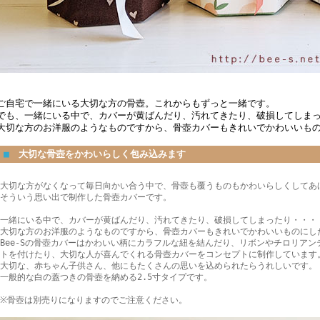
ご自宅で一緒にいる大切な方の骨壺。これからもずっと一緒です。
でも、一緒にいる中で、カバーが黄ばんだり、汚れてきたり、破損してしま
大切な方のお洋服のようなものですから、骨壺カバーもきれいでかわいいも
■
大切な骨壺をかわいらしく包み込みます
大切な方がなくなって毎日向かい合う中で、骨壺も覆うものもかわいらしくしてあ
そういう思い出で制作した骨壺カバーです。
一緒にいる中で、カバーが黄ばんだり、汚れてきたり、破損してしまったり・・・
大切な方のお洋服のようなものですから、骨壺カバーもきれいでかわいいものにし
Bee-Sの骨壺カバーはかわいい柄にカラフルな紐を結んだり、リボンやチロリア
トを付けたり、大切な人が喜んでくれる骨壺カバーをコンセプトに制作しています
大切な、赤ちゃん子供さん、他にもたくさんの思いを込められたらうれしいです。
一般的な白の蓋つきの骨壺を納める2.5寸タイプです。
※骨壺は別売りになりますのでご注意ください。