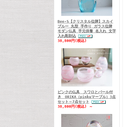
Bee-S【クリスタル位牌】スカイ
ブルー 丸型 手作り ガラス位牌
モダン仏具 手元供養 名入れ 文字
入れ彫刻込
38,800円(税込)
ピンクの仏具 スワロとパール付
き ORIKA（pinkuマーブル）3点
セット～7点セット
38,800円(税込) ～