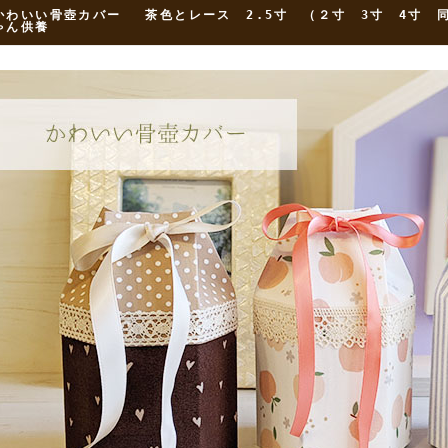
かわいい骨壺カバー 茶色とレース 2.5寸 （２寸 3寸 4寸 
ゃん供養