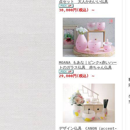
点セット 大人かわいい仏具
38,800円(税込) ～
MOANA もあな｜ピンク×赤いハー
トのガラス仏具 赤ちゃん仏具
29,800円(税込) ～
デザイン仏具 CANON（accent-