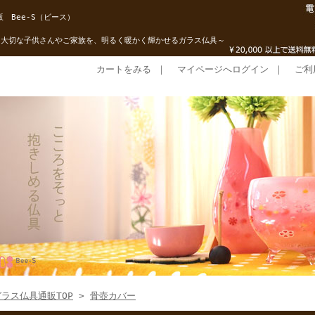
 Bee-S（ビース）
た大切な子供さんやご家族を、明るく暖かく輝かせるガラス仏具～
カートをみる
｜
マイページへログイン
｜
ご利
ガラス仏具通販TOP
>
骨壺カバー