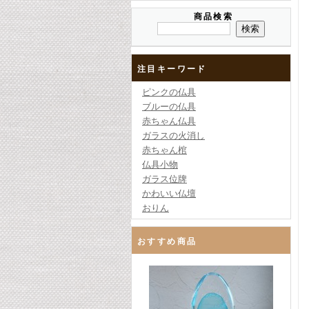
商品検索
注目キーワード
ピンクの仏具
ブルーの仏具
赤ちゃん仏具
ガラスの火消し
赤ちゃん棺
仏具小物
ガラス位牌
かわいい仏壇
おりん
おすすめ商品