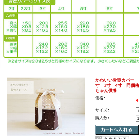
かわいい骨壺カバー 
寸 3寸 4寸 同価
ちゃん供養
価格:
4
サイズ:
購入数: