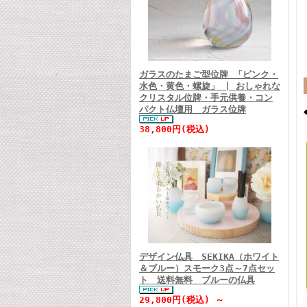
ガラスのたまご型位牌 「ピンク・
水色・黄色・螺旋」 | おしゃれな
クリスタル位牌・手元供養・コン
パクト仏壇用 ガラス位牌
38,800円(税込)
デザイン仏具 SEKIKA（ホワイト
＆ブルー）スモーク3点～7点セッ
ト 送料無料 ブルーの仏具
29,800円(税込) ～