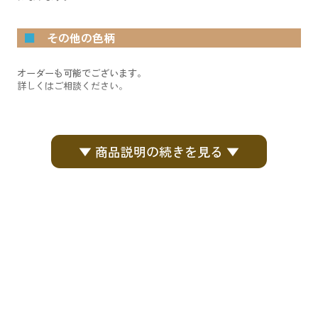
■
その他の色柄
オーダーも可能でございます。
詳しくはご相談ください。
▼ 商品説明の続きを見る ▼
価格:
3,800円
(税込)
～
5,800円
(税込)
制作に1週間ほどお時間をいただく事がございます。
同じ生地で他サイズ（～4寸まで）もオーダーいただけます。
生地が無い場合がございます。その際は御連絡いたします。
5寸サイズからはご相談ください。