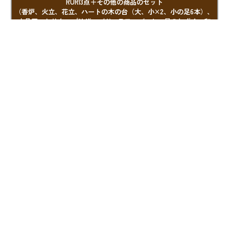
RURI3点＋その他の商品のセット
（香炉、火立、花立、ハートの木の台（大、小×2、小の足6本）、
水晶灰、おりん、プリザーブドフラワーブーケ、星のしずく、和
遊）
香炉
直径80mm×高さ50ｍｍ
火立
直径50mm×高さ50mm
花立
直径30mm（最大：80mm）×高さ100mm
水晶灰
一箱500ｇ入り
詳細はこちらをご覧ください。
おりん
https://bee-s.net/SHOP/ZZ6001999O.html
プリザー
ブドフラ
ワーブー
約幅100ｍｍ×約奥行90ｍｍ×約高さ200ｍｍ
ケSサイ
ズ
星のしず
直径8mm×高さ23mm 100本入り
く
和遊
約長さ93mm 90ｇ入り