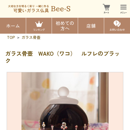
初めての
ホーム
店舗
方へ
TOP
ガラス骨壺
>
ガラス骨壺 WAKO（ワコ） ルフレのブラッ
ク