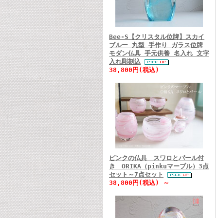
Bee-S【クリスタル位牌】スカイ
ブルー 丸型 手作り ガラス位牌
モダン仏具 手元供養 名入れ 文字
入れ彫刻込
38,800円(税込)
ピンクの仏具 スワロとパール付
き ORIKA（pinkuマーブル）3点
セット～7点セット
38,800円(税込) ～