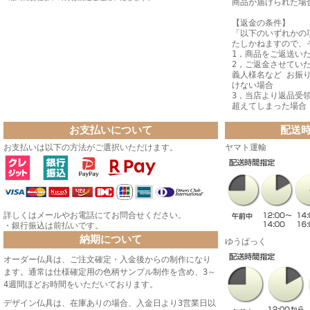
商品が届けられた場
【返金の条件】
「以下のいずれかの
たしかねますので、
1，商品をご返送い
2，ご返金させてい
義人様名など お振
けない場合
3，当店より返品受
超えてしまった場合
お支払いについて
配送
お支払いは以下の方法がご選択いただけます。
ヤマト運輸
詳しくはメールやお電話にてお問合せください。
・銀行振込は前払いです。
納期について
ゆうぱっく
オーダー仏具は、ご注文確定・入金後からの制作になり
ます。通常は仕様確定用の色柄サンプル制作を含め、3～
4週間ほどお時間をいただいております。
デザイン仏具は、在庫ありの場合、入金日より3営業日以