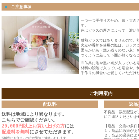
■
ご注意事項
一つ一つ手作りのため、形・大き
す。
色はガラスの厚さによって、濃い
耐熱ガラスではありませんので、
火立や香炉を使用の際は、ガラス
柔らかい灰（燃え残りのない灰）
つくように差して下面が熱くなる
※仏具に泡や黒い点が入っている
材料の段階で入っている場合や、
手作りの風合いと愛していただけ
ご利用案内
配送料
返品
不良品・誤品配送が
送料は地域により異なります。
にご連絡くださいま
こちら
でご確認ください。
20,000円以上お買い上げの方
には
【返品・交換の条件
１．商品に瑕疵があ
配送料を無料
にさせてただきます。
２．当店の過失によ
※離島にお住まいの方は別途ご連絡いたします。