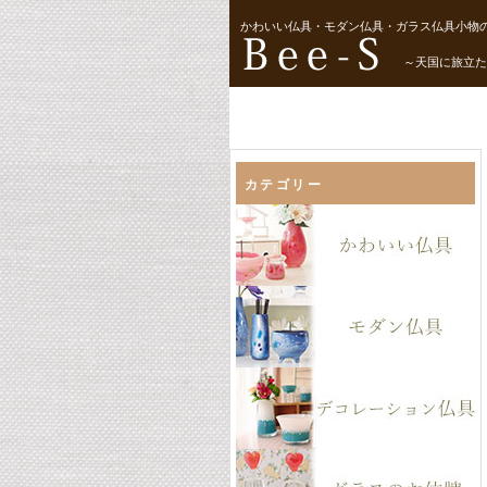
かわいい仏具・モダン仏具・ガラス仏具小物の
～天国に旅立た
カテゴリー