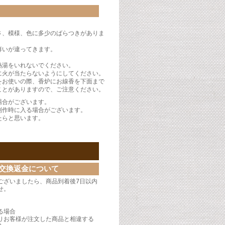
さ、模様、色に多少のばらつきがありま
薄いが違ってきます。
熱湯をいれないでください。
に火が当たらないようにしてください。
をお使いの際、香炉にお線香を下面まで
ことがありますので、ご注意ください。
場合がございます。
制作時に入る場合がございます。
たらと思います。
交換返金について
ございましたら、商品到着後7日以内
せ。
】
る場合
りお客様が注文した商品と相違する