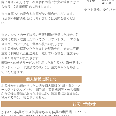
内に発送いたします。在庫切れ商品ご注文の場合にはご
入金後、2週間程度でお届けします。
ヤマト運輸、ゆうパッ
※※在庫ありの場合も在庫がない場合がございます。
（店舗や制作の都合により）詳しくはお問合せくださ
い。
※クレジットカード決済の不正利用が発覚した場合、注
文時に監視・収集したすべての「IPアドレス」「アクセ
スログ」のデータを、警察へ提出いたします。
※お客様がご指定いただきました配送先が、過去に不正
注文に利用された配送先と一致している場合、注文キャ
ンセルさせていただきます。
※海外への転送サービスを利用した取引及び、海外発行の
クレジットカード決済での取引は、注文キャンセルさせ
ていただきます。
個人情報に関して
お客様からお預かりした大切な個人情報(住所・氏名・メ
ールアドレスなど)を、 裁判所・警察機関等・公共機関
からの提出要請があった場合以外、第三者に譲渡または
利用する事は一切ございません。
お問い合わせ
かわいい仏具ガラス仏具赤ちゃん仏具の専門店 Bee-S