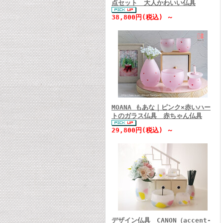
点セット 大人かわいい仏具
38,800円(税込) ～
MOANA もあな｜ピンク×赤いハー
トのガラス仏具 赤ちゃん仏具
29,800円(税込) ～
デザイン仏具 CANON（accent-