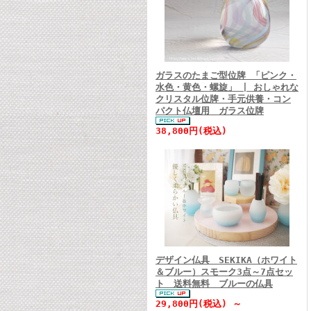
ガラスのたまご型位牌 「ピンク・
水色・黄色・螺旋」 | おしゃれな
クリスタル位牌・手元供養・コン
パクト仏壇用 ガラス位牌
38,800円(税込)
デザイン仏具 SEKIKA（ホワイト
＆ブルー）スモーク3点～7点セッ
ト 送料無料 ブルーの仏具
29,800円(税込) ～