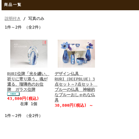
商品一覧
説明付き
/ 写真のみ
1件～2件 （全2件）
RURI位牌「光を纏い、
デザイン仏具
祈りに寄り添う。魂が
RURI（DEEPBLUE）3
還る、瑠璃色のお位
点セット～7点セット
牌 ガラス位牌
ブルーの仏具 神秘的
なブルーおしゃれな仏
43,800円(税込)
具
在庫 1個
38,800円(税込)
～
1件～2件 （全2件）