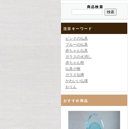
商品検索
注目キーワード
ピンクの仏具
ブルーの仏具
赤ちゃん仏具
ガラスの火消し
赤ちゃん棺
仏具小物
ガラス位牌
かわいい仏壇
おりん
おすすめ商品