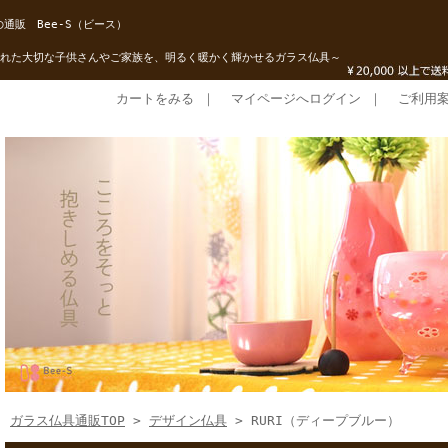
通販 Bee-S（ビース）
れた大切な子供さんやご家族を、明るく暖かく輝かせるガラス仏具～
カートをみる
｜
マイページへログイン
｜
ご利用
ガラス仏具通販TOP
>
デザイン仏具
> RURI（ディープブルー）