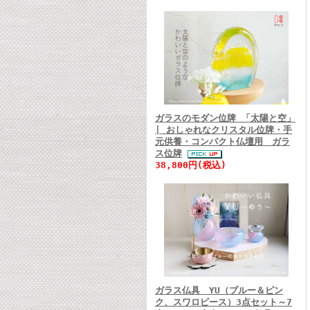
ガラスのモダン位牌 「太陽と空」
| おしゃれなクリスタル位牌・手
元供養・コンパクト仏壇用 ガラ
ス位牌
38,800円(税込)
ガラス仏具 YU（ブルー＆ピン
ク、スワロビース）3点セット～7