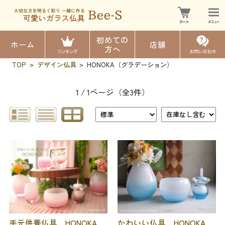
初めての
ホーム
店舗
方へ
TOP
デザイン仏具
HONOKA（グラデーション）
>
>
1 / 1ページ
（全3件）
手元供養仏具 HONOKA
かわいい仏具 HONOKA