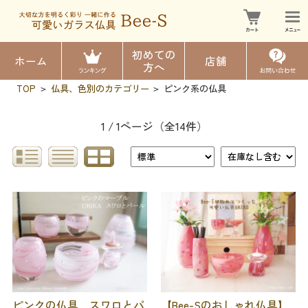
初めての
ホーム
店舗
方へ
TOP
仏具、色別のカテゴリー
ピンク系の仏具
>
>
1 / 1ページ
（全14件）
ピンクの仏具 スワロとパ
【Bee-Sのおしゃれ仏具】