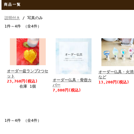
商品一覧
説明付き
/ 写真のみ
1件～4件 （全4件）
オーダー盆ランプ2つセ
オーダー仏具・火消
ット
など
オーダー仏具・骨壺カ
23,760円(税込)
13,200円(税込)
バー
在庫 1個
7,800円(税込)
1件～4件 （全4件）