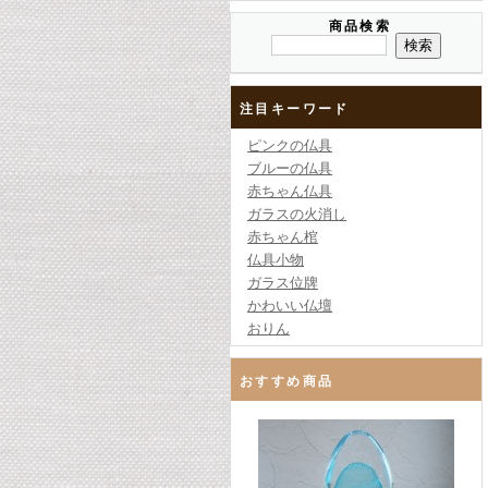
商品検索
注目キーワード
ピンクの仏具
ブルーの仏具
赤ちゃん仏具
ガラスの火消し
赤ちゃん棺
仏具小物
ガラス位牌
かわいい仏壇
おりん
おすすめ商品