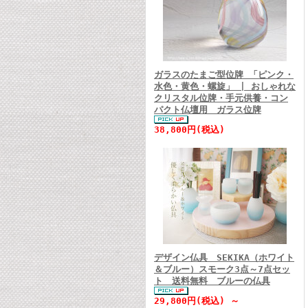
ガラスのたまご型位牌 「ピンク・
水色・黄色・螺旋」 | おしゃれな
クリスタル位牌・手元供養・コン
パクト仏壇用 ガラス位牌
38,800円(税込)
デザイン仏具 SEKIKA（ホワイト
＆ブルー）スモーク3点～7点セッ
ト 送料無料 ブルーの仏具
29,800円(税込) ～