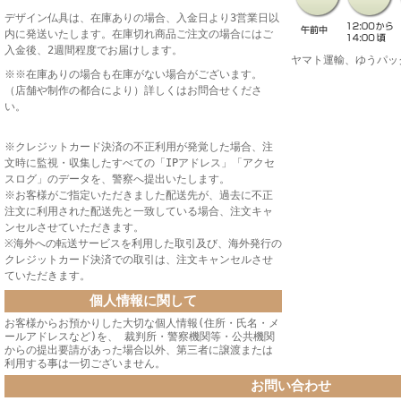
デザイン仏具は、在庫ありの場合、入金日より3営業日以
内に発送いたします。在庫切れ商品ご注文の場合にはご
入金後、2週間程度でお届けします。
ヤマト運輸、ゆうパッ
※※在庫ありの場合も在庫がない場合がございます。
（店舗や制作の都合により）詳しくはお問合せくださ
い。
※クレジットカード決済の不正利用が発覚した場合、注
文時に監視・収集したすべての「IPアドレス」「アクセ
スログ」のデータを、警察へ提出いたします。
※お客様がご指定いただきました配送先が、過去に不正
注文に利用された配送先と一致している場合、注文キャ
ンセルさせていただきます。
※海外への転送サービスを利用した取引及び、海外発行の
クレジットカード決済での取引は、注文キャンセルさせ
ていただきます。
個人情報に関して
お客様からお預かりした大切な個人情報(住所・氏名・メ
ールアドレスなど)を、 裁判所・警察機関等・公共機関
からの提出要請があった場合以外、第三者に譲渡または
利用する事は一切ございません。
お問い合わせ