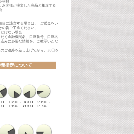
る場合
りお客様が注文した商品と相違する
合
項目に該当する場合は、 ご返金をい
その旨ご了承ください。
ただけない場合
ただく金融機関名、口座番号、口座名
り込みに必要な情報を、ご教示いただ
領のご連絡を差し上げてから、30日を
時間指定について