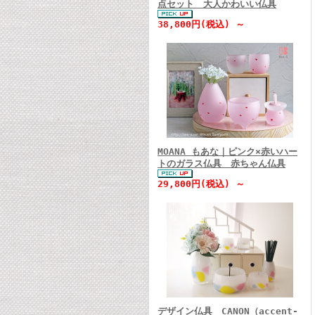
点セット 大人かわいい仏具
38,800円(税込) ～
MOANA もあな｜ピンク×赤いハー
トのガラス仏具 赤ちゃん仏具
29,800円(税込) ～
デザイン仏具 CANON（accent-