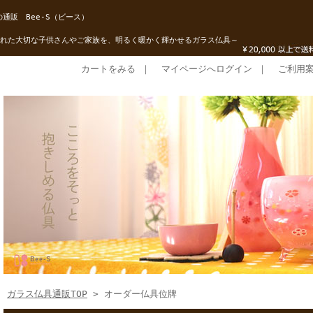
通販 Bee-S（ビース）
れた大切な子供さんやご家族を、明るく暖かく輝かせるガラス仏具～
カートをみる
｜
マイページへログイン
｜
ご利用
ガラス仏具通販TOP
> オーダー仏具位牌