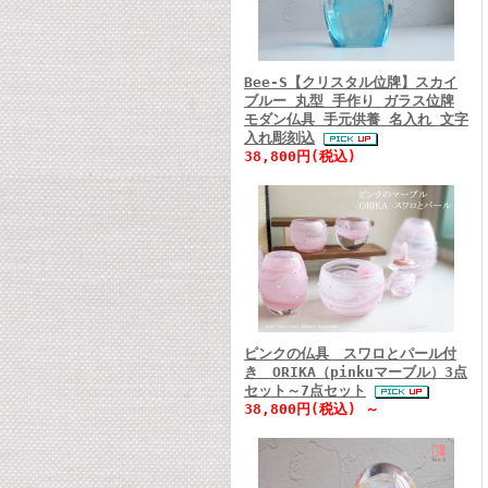
Bee-S【クリスタル位牌】スカイ
ブルー 丸型 手作り ガラス位牌
モダン仏具 手元供養 名入れ 文字
入れ彫刻込
38,800円(税込)
ピンクの仏具 スワロとパール付
き ORIKA（pinkuマーブル）3点
セット～7点セット
38,800円(税込) ～