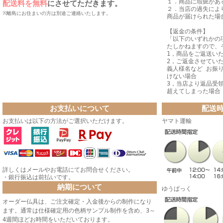
１．商品に瑕疵があ
配送料を無料
にさせてただきます。
２．当店の過失によ
※離島にお住まいの方は別途ご連絡いたします。
商品が届けられた場
【返金の条件】
「以下のいずれかの
たしかねますので、
1，商品をご返送い
2，ご返金させてい
義人様名など お振
けない場合
3，当店より返品受
超えてしまった場合
お支払いについて
配送
お支払いは以下の方法がご選択いただけます。
ヤマト運輸
詳しくはメールやお電話にてお問合せください。
・銀行振込は前払いです。
納期について
ゆうぱっく
オーダー仏具は、ご注文確定・入金後からの制作になり
ます。通常は仕様確定用の色柄サンプル制作を含め、3～
4週間ほどお時間をいただいております。