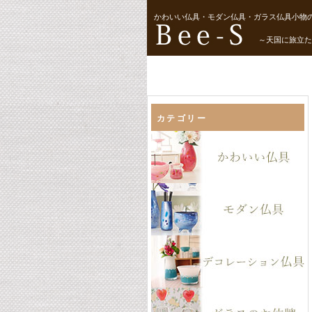
かわいい仏具・モダン仏具・ガラス仏具小物の
～天国に旅立た
カテゴリー