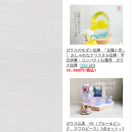
ガラスのモダン位牌 「太陽と空」
| おしゃれなクリスタル位牌・手
元供養・コンパクト仏壇用 ガラ
ス位牌
38,800円(税込)
ガラス仏具 YU（ブルー＆ピン
ク、スワロビース）3点セット～7