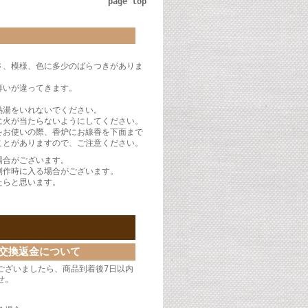
page top
さ、模様、色に多少のばらつきがありま
薄いが違ってきます。
熱湯をいれないでください。
に火が当たらないようにしてください。
をお使いの際、香炉にお線香を下面まで
ことがありますので、ご注意ください。
場合がございます。
制作時に入る場合がございます。
たらと思います。
交換返金について
ございましたら、商品到着後7日以内
せ。
】