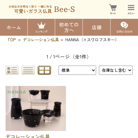
初めての
ホーム
店舗
方へ
TOP
デコレーション仏具
HANNA（×スワロフスキー）
>
>
1 / 1ページ
（全1件）
デコレーション仏具