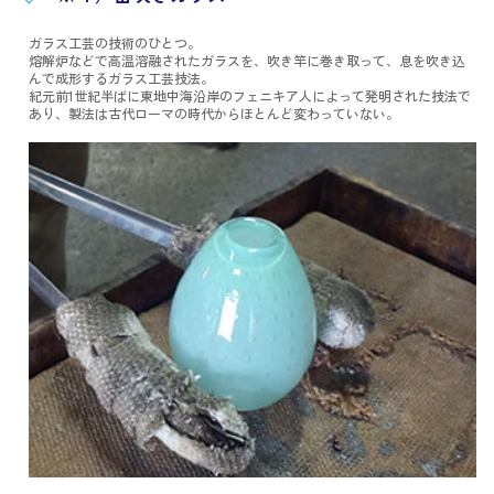
ガラス工芸の技術のひとつ。
熔解炉などで高温溶融されたガラスを、吹き竿に巻き取って、息を吹き込
んで成形するガラス工芸技法。
紀元前1世紀半ばに東地中海沿岸のフェニキア人によって発明された技法で
あり、製法は古代ローマの時代からほとんど変わっていない。