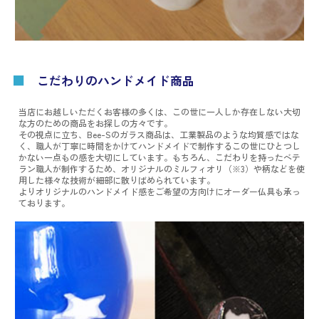
■
こだわりのハンドメイド商品
当店にお越しいただくお客様の多くは、この世に一人しか存在しない大切
な方のための商品をお探しの方々です。
その視点に立ち、Bee-Sのガラス商品は、工業製品のような均質感ではな
く、職人が丁寧に時間をかけてハンドメイドで制作するこの世にひとつし
かない一点もの感を大切にしています。もちろん、こだわりを持ったベテ
ラン職人が制作するため、オリジナルのミルフィオリ（※3）や柄などを使
用した様々な技術が細部に散りばめられています。
よりオリジナルのハンドメイド感をご希望の方向けにオーダー仏具も承っ
ております。