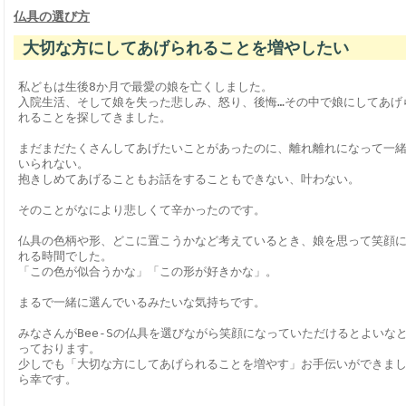
仏具の選び方
大切な方にしてあげられることを増やしたい
私どもは生後8か月で最愛の娘を亡くしました。
入院生活、そして娘を失った悲しみ、怒り、後悔…その中で娘にしてあげ
れることを探してきました。
まだまだたくさんしてあげたいことがあったのに、離れ離れになって一
いられない。
抱きしめてあげることもお話をすることもできない、叶わない。
そのことがなにより悲しくて辛かったのです。
仏具の色柄や形、どこに置こうかなど考えているとき、娘を思って笑顔
れる時間でした。
「この色が似合うかな」「この形が好きかな」。
まるで一緒に選んでいるみたいな気持ちです。
みなさんがBee-Sの仏具を選びながら笑顔になっていただけるとよいな
っております。
少しでも「大切な方にしてあげられることを増やす」お手伝いができま
ら幸です。