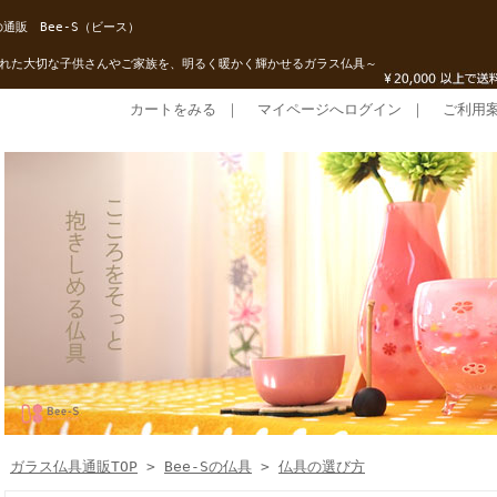
通販 Bee-S（ビース）
れた大切な子供さんやご家族を、明るく暖かく輝かせるガラス仏具～
カートをみる
｜
マイページへログイン
｜
ご利用
ガラス仏具通販TOP
>
Bee-Sの仏具
>
仏具の選び方