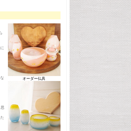
ら
緒に
にな
オーダー仏具
と思
した