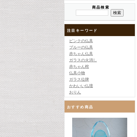
商品検索
注目キーワード
ピンクの仏具
ブルーの仏具
赤ちゃん仏具
ガラスの火消し
赤ちゃん棺
仏具小物
ガラス位牌
かわいい仏壇
おりん
おすすめ商品