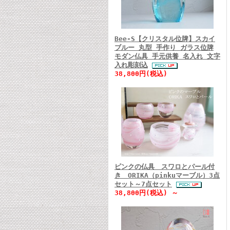
Bee-S【クリスタル位牌】スカイ
ブルー 丸型 手作り ガラス位牌
モダン仏具 手元供養 名入れ 文字
入れ彫刻込
38,800円(税込)
ピンクの仏具 スワロとパール付
き ORIKA（pinkuマーブル）3点
セット～7点セット
38,800円(税込) ～