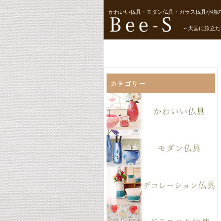
かわいい仏具・モダン仏具・ガラス仏具小物の
～天国に旅立た
カテゴリー