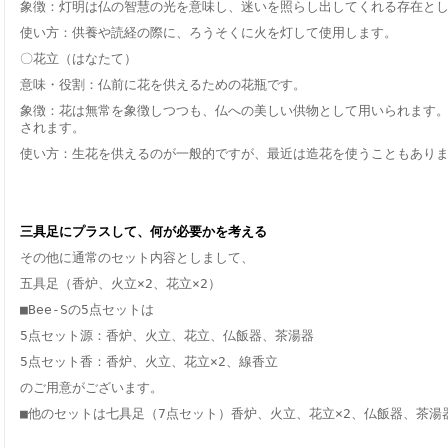
象徴：灯明は仏の智慧の光を意味し、迷いを照らし出してくれる存在と
使い方：供養や読経の際に、ろうそくに火を灯して使用します。
〇花立（はなたて）
意味・役割：仏前に花を供えるための花瓶です。
象徴：花は無常を象徴しつつも、仏への美しい供物として用いられます
されます。
使い方：生花を供えるのが一般的ですが、最近は造花を使うこともあり
三具足にプラスして、何が必要かを考える
その他に通常のセット内容としまして、
五具足（香炉、火立×2、花立×2）
■Bee-Sの5点セットは
5点セット源：香炉、火立、花立、仏飯器、茶湯器
5点セット香：香炉、火立、花立×2、線香立
のご用意がございます。
■他のセットは七具足（7点セット）香炉、火立、花立×2、仏飯器、茶湯