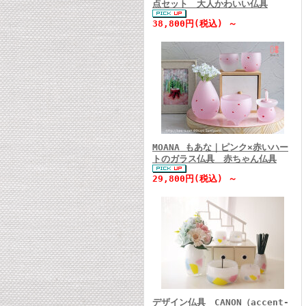
点セット 大人かわいい仏具
38,800円(税込) ～
MOANA もあな｜ピンク×赤いハー
トのガラス仏具 赤ちゃん仏具
29,800円(税込) ～
デザイン仏具 CANON（accent-