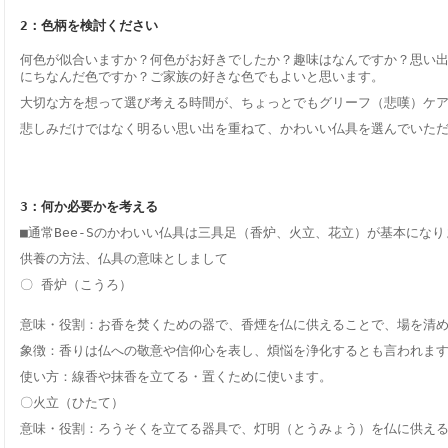
2：色柄を検討ください
何色が似合いますか？何色がお好きでしたか？趣味はなんですか？思い
にちなんだ色ですか？ご家族の好きな色でもよいと思います。
大切な方を想って選び考える時間が、ちょっとでもグリーフ（悲嘆）ケ
悲しみだけではなく明るい思い出を重ねて、かわいい仏具を選んでいた
3：何か必要かを考える
■通常Bee-Sのかわいい仏具は三具足（香炉、火立、花立）が基本になり
供養の方法、仏具の意味としまして
〇 香炉（こうろ）
意味・役割：お香を焚くための器で、香煙を仏に供えることで、場を清
象徴：香りは仏への敬意や信仰心を表し、煩悩を浄化するとも言われま
使い方：線香や抹香を立てる・置くために使います。
〇火立（ひたて）
意味・役割：ろうそくを立てる器具で、灯明（とうみょう）を仏に供え