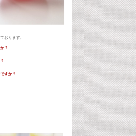
いております。
すか？
か？
能ですか？
？