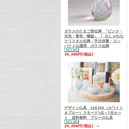
ガラスのたまご型位牌 「ピンク・
水色・黄色・螺旋」 | おしゃれな
クリスタル位牌・手元供養・コン
パクト仏壇用 ガラス位牌
38,800円(税込)
デザイン仏具 SEKIKA（ホワイト
＆ブルー）スモーク3点～7点セッ
ト 送料無料 ブルーの仏具
29,800円(税込) ～