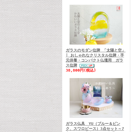
ガラスのモダン位牌 「太陽と空」
| おしゃれなクリスタル位牌・手
元供養・コンパクト仏壇用 ガラ
ス位牌
38,800円(税込)
ガラス仏具 YU（ブルー＆ピン
ク、スワロビース）3点セット～7