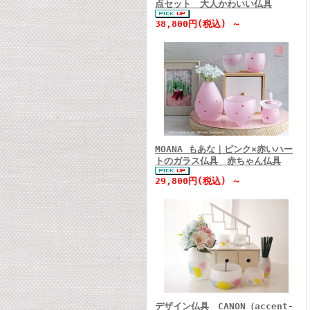
点セット 大人かわいい仏具
38,800円(税込) ～
MOANA もあな｜ピンク×赤いハー
トのガラス仏具 赤ちゃん仏具
29,800円(税込) ～
デザイン仏具 CANON（accent-