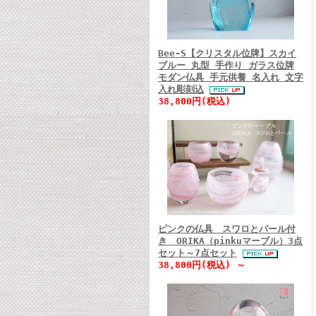
Bee-S【クリスタル位牌】スカイ
ブルー 丸型 手作り ガラス位牌
モダン仏具 手元供養 名入れ 文字
入れ彫刻込
38,800円(税込)
ピンクの仏具 スワロとパール付
き ORIKA（pinkuマーブル）3点
セット～7点セット
38,800円(税込) ～