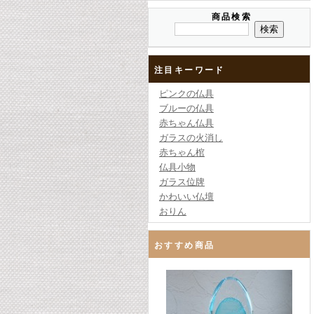
商品検索
注目キーワード
ピンクの仏具
ブルーの仏具
赤ちゃん仏具
ガラスの火消し
赤ちゃん棺
仏具小物
ガラス位牌
かわいい仏壇
おりん
おすすめ商品