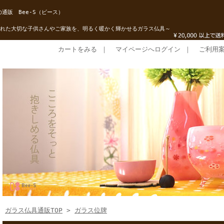
通販 Bee-S（ビース）
れた大切な子供さんやご家族を、明るく暖かく輝かせるガラス仏具～
カートをみる
｜
マイページへログイン
｜
ご利用
ガラス仏具通販TOP
>
ガラス位牌