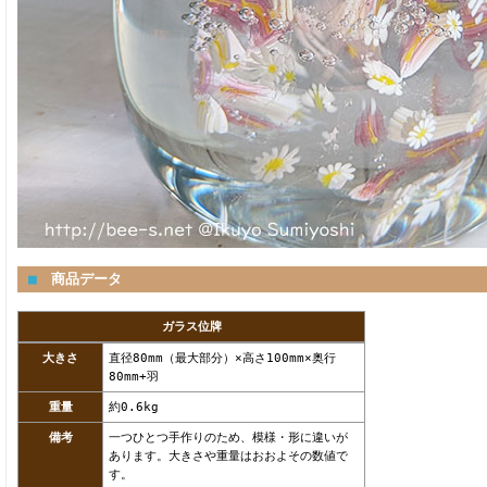
■
商品データ
ガラス位牌
大きさ
直径80mm（最大部分）×高さ100mm×奥行
80mm+羽
重量
約0.6kg
備考
一つひとつ手作りのため、模様・形に違いが
あります。大きさや重量はおおよその数値で
す。