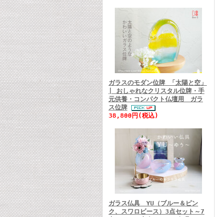
ガラスのモダン位牌 「太陽と空」
| おしゃれなクリスタル位牌・手
元供養・コンパクト仏壇用 ガラ
ス位牌
38,800円(税込)
ガラス仏具 YU（ブルー＆ピン
ク、スワロビース）3点セット～7