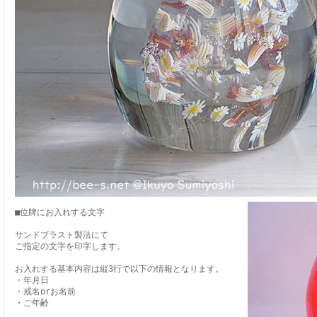
■位牌にお入れする文字
サンドブラスト製法にて
ご指定の文字を印字します。
お入れする基本内容は縦3行で以下の情報となります。
・年月日
・戒名orお名前
・ご年齢