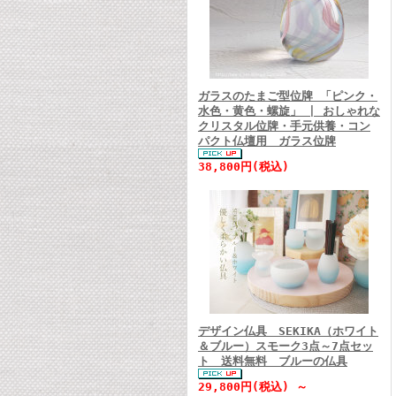
ガラスのたまご型位牌 「ピンク・
水色・黄色・螺旋」 | おしゃれな
クリスタル位牌・手元供養・コン
パクト仏壇用 ガラス位牌
38,800円(税込)
デザイン仏具 SEKIKA（ホワイト
＆ブルー）スモーク3点～7点セッ
ト 送料無料 ブルーの仏具
29,800円(税込) ～