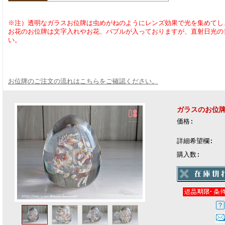
※注）透明なガラスお位牌は虫めがねのようにレンズ効果で光を集めてし
お花のお位牌は文字入れやお花、バブルが入っておりますが、直射日光の
い。
お位牌のご注文の流れはこちらをご確認ください。
ガラスのお位
価格:
詳細希望欄:
購入数: