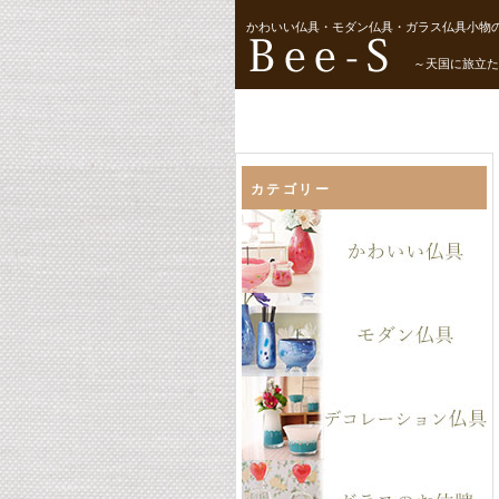
かわいい仏具・モダン仏具・ガラス仏具小物の
～天国に旅立た
カテゴリー