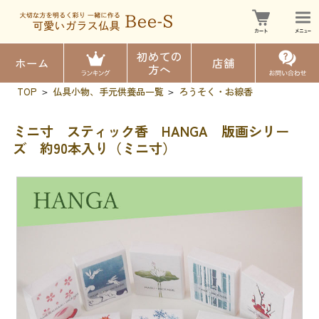
初めての
ホーム
店舗
方へ
TOP
仏具小物、手元供養品一覧
ろうそく・お線香
>
>
ミニ寸 スティック香 HANGA 版画シリー
ズ 約90本入り（ミニ寸）