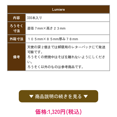
Lumiere
内容
330本入り
ろうそく
直径７mm×高さ２３mm
寸法
外箱寸法
１０５mm×８５mm厚み７８mm
天使の涙２個までは郵便局のレターパックにて発送
可能です。
備考
ろうそくの燃焼中はそばを離れないようにしくださ
い。
ろうそく以外のものは参考商品です。
▼ 商品説明の続きを見る ▼
価格:
1,320円
(税込)