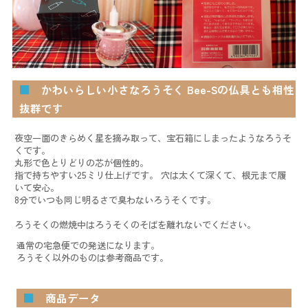
■
かわいらしい小さなろうそく Bee-Sの仏具とも相性
抜群です
夜空一面のきらめく星を摘み取って、宝石箱にしまったようなろうそ
くです。
丸形で色とりどりの芯が個性的。
指で持ちやすい25ミリ仕上げです。 穴は太くて深くて、根元まで履
いて安心。
8分でいつも同じ明るさで臭わないろうそくです。
ろうそくの燃焼中はろうそくのそばを離れないでください。
通常の宅急便での発送になります。
ろうそく以外のものは参考商品です。
■
商品データ