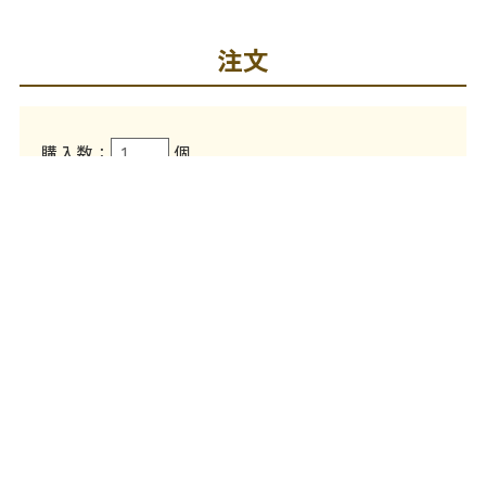
注文
購入数：
個
在庫
12個
返品についての詳細はこちら
注目キーワード