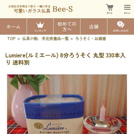
初めての
ホーム
店舗
方へ
TOP
仏具小物、手元供養品一覧
ろうそく・お線香
>
>
Lumiere(ルミエール) 8分ろうそく 丸型 330本入
り 送料別