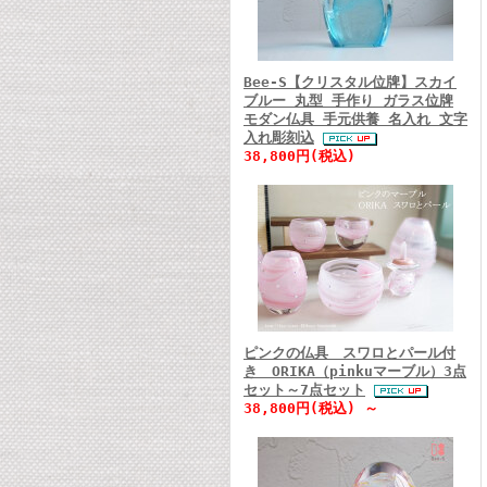
Bee-S【クリスタル位牌】スカイ
ブルー 丸型 手作り ガラス位牌
モダン仏具 手元供養 名入れ 文字
入れ彫刻込
38,800円(税込)
ピンクの仏具 スワロとパール付
き ORIKA（pinkuマーブル）3点
セット～7点セット
38,800円(税込) ～