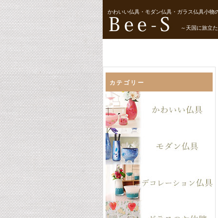
かわいい仏具・モダン仏具・ガラス仏具小物の
～天国に旅立た
カテゴリー