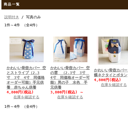
商品一覧
説明付き
/ 写真のみ
1件～4件 （全4件）
かわいい骨壺カバー 空
かわいい骨壺カバー 空
かわいい骨壺カ
とストライプ（2.3
の雲 （2.3寸 3寸
蝶ネクタイとボタン
寸 3寸 4寸 同価格
4寸 同価格オーダー可
4,800円(税込)
オーダー可能）手元供
能）男の子 水色 手
在庫を確認する
養 赤ちゃん供養
元供養
4,800円(税込)
3,800円(税込)
～
在庫を確認する
在庫を確認する
1件～4件 （全4件）