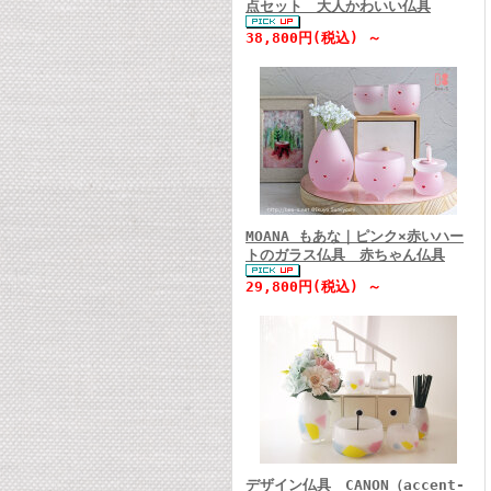
点セット 大人かわいい仏具
38,800円(税込) ～
MOANA もあな｜ピンク×赤いハー
トのガラス仏具 赤ちゃん仏具
29,800円(税込) ～
デザイン仏具 CANON（accent-