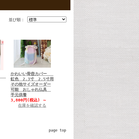
並び順：
かわいい骨壺カバー
バー
虹色 2.3寸 2.5寸用
その他サイズオーダー
可能 おしゃれ仏具
手元供養
3,800円(税込)
～
在庫を確認する
page top