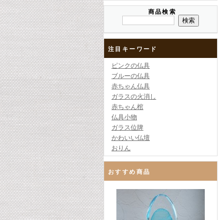
商品検索
注目キーワード
ピンクの仏具
ブルーの仏具
赤ちゃん仏具
ガラスの火消し
赤ちゃん棺
仏具小物
ガラス位牌
かわいい仏壇
おりん
おすすめ商品