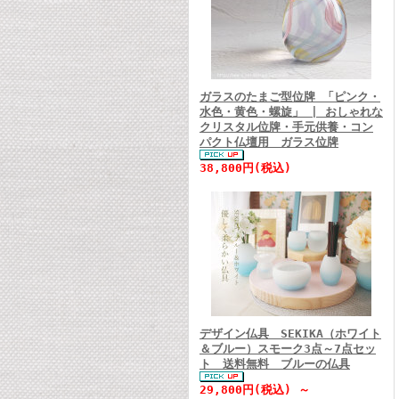
ガラスのたまご型位牌 「ピンク・
水色・黄色・螺旋」 | おしゃれな
クリスタル位牌・手元供養・コン
パクト仏壇用 ガラス位牌
38,800円(税込)
デザイン仏具 SEKIKA（ホワイト
＆ブルー）スモーク3点～7点セッ
ト 送料無料 ブルーの仏具
29,800円(税込) ～