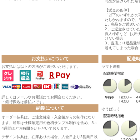
商品が届けられた場
【返金の条件】
「以下のいずれかの
たしかねますので、
1，商品をご返送い
2，ご返金させてい
義人様名など お振
けない場合
3，当店より返品受
超えてしまった場合
お支払いについて
配送
お支払いは以下の方法がご選択いただけます。
ヤマト運輸
詳しくはメールやお電話にてお問合せください。
・銀行振込は前払いです。
納期について
ゆうぱっく
オーダー仏具は、ご注文確定・入金後からの制作になり
ます。通常は仕様確定用の色柄サンプル制作を含め、3～
4週間ほどお時間をいただいております。
デザイン仏具は、在庫ありの場合、入金日より3営業日以