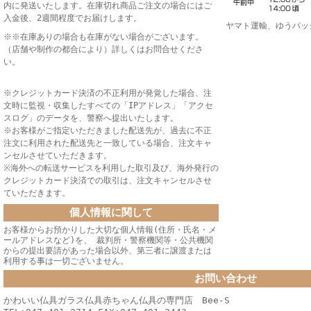
内に発送いたします。在庫切れ商品ご注文の場合にはご
入金後、2週間程度でお届けします。
ヤマト運輸、ゆうパッ
※※在庫ありの場合も在庫がない場合がございます。
（店舗や制作の都合により）詳しくはお問合せくださ
い。
※クレジットカード決済の不正利用が発覚した場合、注
文時に監視・収集したすべての「IPアドレス」「アクセ
スログ」のデータを、警察へ提出いたします。
※お客様がご指定いただきました配送先が、過去に不正
注文に利用された配送先と一致している場合、注文キャ
ンセルさせていただきます。
※海外への転送サービスを利用した取引及び、海外発行の
クレジットカード決済での取引は、注文キャンセルさせ
ていただきます。
個人情報に関して
お客様からお預かりした大切な個人情報(住所・氏名・メ
ールアドレスなど)を、 裁判所・警察機関等・公共機関
からの提出要請があった場合以外、第三者に譲渡または
利用する事は一切ございません。
お問い合わせ
かわいい仏具ガラス仏具赤ちゃん仏具の専門店 Bee-S