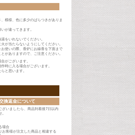
さ、模様、色に多少のばらつきがありま
薄いが違ってきます。
熱湯をいれないでください。
に火が当たらないようにしてください。
をお使いの際、香炉にお線香を下面まで
ことがありますので、ご注意ください。
場合がございます。
制作時に入る場合がございます。
たらと思います。
交換返金について
ございましたら、商品到着後7日以内
せ。
】
る場合
りお客様が注文した商品と相違する