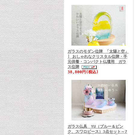
ガラスのモダン位牌 「太陽と空」
| おしゃれなクリスタル位牌・手
元供養・コンパクト仏壇用 ガラ
ス位牌
38,800円(税込)
ガラス仏具 YU（ブルー＆ピン
ク、スワロビース）3点セット～7