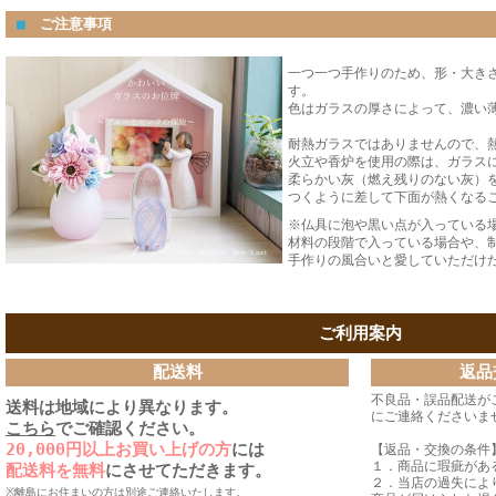
■
ご注意事項
一つ一つ手作りのため、形・大き
す。
色はガラスの厚さによって、濃い
耐熱ガラスではありませんので、
火立や香炉を使用の際は、ガラス
柔らかい灰（燃え残りのない灰）
つくように差して下面が熱くなる
※仏具に泡や黒い点が入っている
材料の段階で入っている場合や、
手作りの風合いと愛していただけ
ご利用案内
配送料
返品
不良品・誤品配送が
送料は地域により異なります。
にご連絡くださいま
こちら
でご確認ください。
20,000円以上お買い上げの方
には
【返品・交換の条件
１．商品に瑕疵があ
配送料を無料
にさせてただきます。
２．当店の過失によ
※離島にお住まいの方は別途ご連絡いたします。