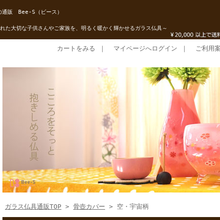
通販 Bee-S（ビース）
れた大切な子供さんやご家族を、明るく暖かく輝かせるガラス仏具～
カートをみる
｜
マイページへログイン
｜
ご利用
ガラス仏具通販TOP
>
骨壺カバー
> 空・宇宙柄