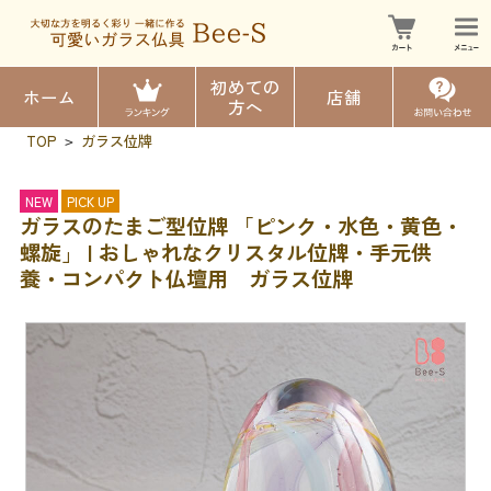
初めての
ホーム
店舗
方へ
TOP
ガラス位牌
>
NEW
PICK UP
ガラスのたまご型位牌 「ピンク・水色・黄色・
螺旋」 | おしゃれなクリスタル位牌・手元供
養・コンパクト仏壇用 ガラス位牌