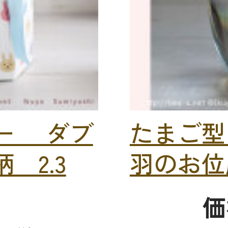
ー ダブ
たまご型
 2.3
羽のお位
価