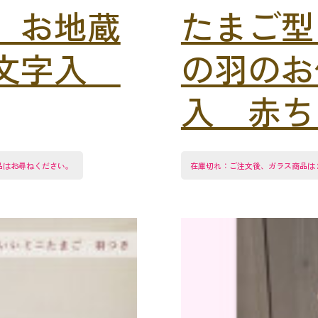
 お地蔵
たまご型
 文字入
の羽のお
入 赤ちゃ
品はお尋ねください。
在庫切れ：ご注文後、ガラス商品は