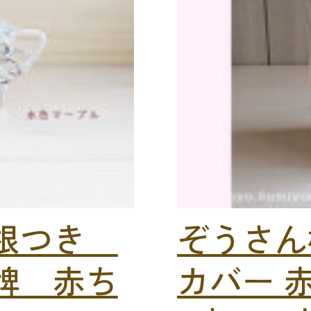
羽根つき
ぞうさん
牌 赤ち
カバー 