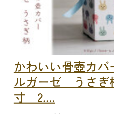
かわいい骨壺カバ
ルガーゼ うさぎ柄
寸 2....