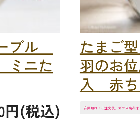
マーブル
たまご型
 ミニた
羽のお位
入 赤ちゃ
00円(税込)
在庫切れ：ご注文後、ガラス商品は