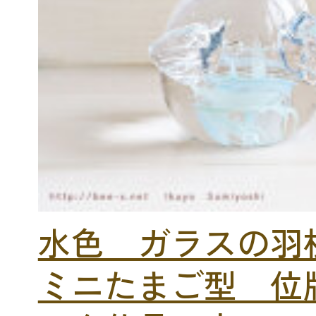
水色 ガラスの
ミニたまご型 位