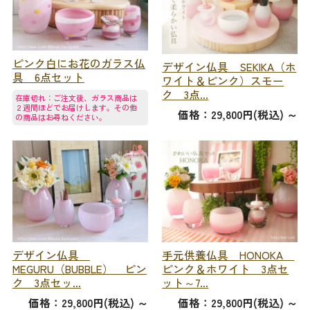
ピンク白にお花のガラス仏
デザイン仏具 SEKIKA（ホ
具 6点セット
ワイト＆ピンク）スモー
ク 3点...
在庫切れ：ご注文後、ガラス商品は
２週間ほどでお届けします。その他
価格：29,800円(税込)
～
の商品はお尋ねください。
デザイン仏具
手元供養仏具 HONOKA
MEGURU（BUBBLE） ピン
ピンク＆ホワイト 3点セ
ク 3点セッ...
ット～7...
価格：29,800円(税込)
～
価格：29,800円(税込)
～