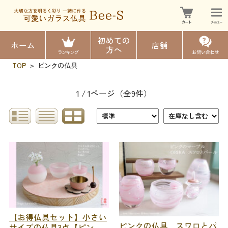
初めての
ホーム
店舗
方へ
TOP
ピンクの仏具
>
1 / 1ページ
（全9件）
【お得仏具セット】小さい
ピンクの仏具 スワロとパ
サイズの仏具3点【ピン