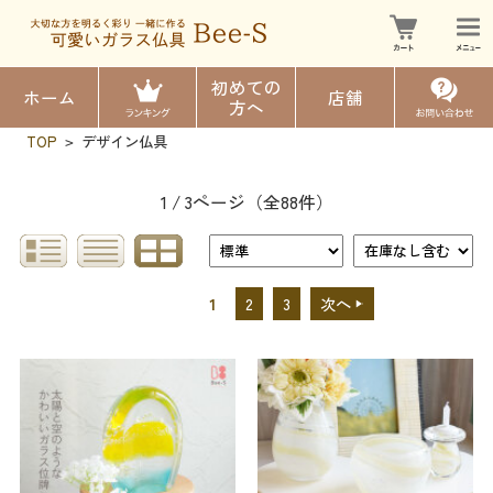
初めての
ホーム
店舗
方へ
TOP
デザイン仏具
>
1 / 3ページ
（全88件）
1
2
3
次へ