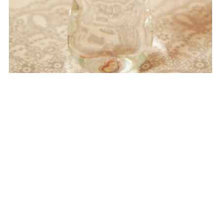
■位牌にお入れする文字
位牌正面部分にサンドブラスト製法にて
ご指定の文字を彫ります。
お入れする基本内容は縦3行で以下の情報
となります。
・年月日
・戒名orお名前
・ご年齢
文字の画数や文字数に限りがございます
ので、予めご相談ください。
また、上記内容以外の情報を入れること
も予めご指定いただければ可能です。