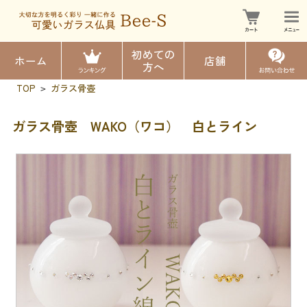
初めての
ホーム
店舗
方へ
TOP
ガラス骨壺
>
ガラス骨壺 WAKO（ワコ） 白とライン