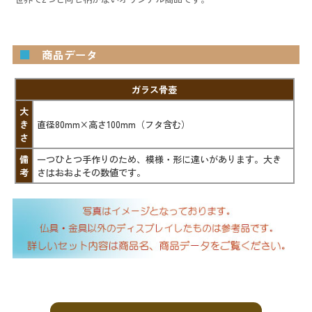
■
商品データ
ガラス骨壺
大
き
直径80mm×高さ100mm（フタ含む）
さ
備
一つひとつ手作りのため、模様・形に違いがあります。大き
考
さはおおよその数値です。