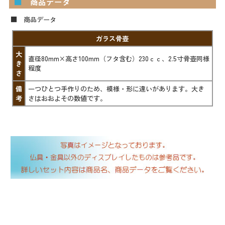
■
商品データ
■ 商品データ
ガラス骨壺
大
直径80mm×高さ100mm（フタ含む）230ｃｃ、2.5寸骨壺同様
き
程度
さ
備
一つひとつ手作りのため、模様・形に違いがあります。大き
考
さはおおよその数値です。
▼ 商品説明の続きを見る ▼