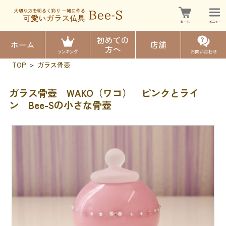
初めての
ホーム
店舗
方へ
TOP
ガラス骨壺
>
ガラス骨壺 WAKO（ワコ） ピンクとライ
ン Bee-Sの小さな骨壺