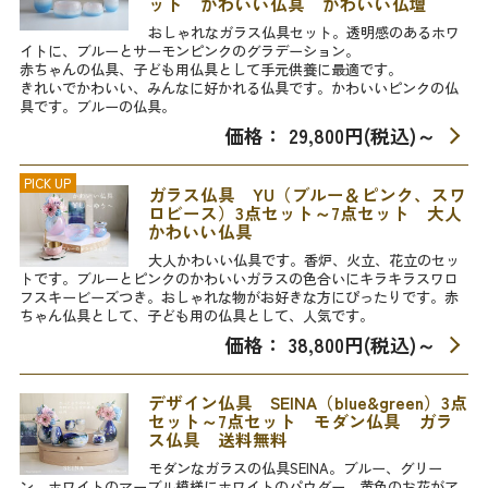
ット かわいい仏具 かわいい仏壇
おしゃれなガラス仏具セット。透明感のあるホワ
イトに、ブルーとサーモンピンクのグラデーション。
赤ちゃんの仏具、子ども用仏具として手元供養に最適です。
きれいでかわいい、みんなに好かれる仏具です。かわいいピンクの仏
具です。ブルーの仏具。
価格： 29,800円(税込)
～
PICK UP
ガラス仏具 YU（ブルー＆ピンク、スワ
ロビース）3点セット～7点セット 大人
かわいい仏具
大人かわいい仏具です。香炉、火立、花立のセッ
トです。ブルーとピンクのかわいいガラスの色合いにキラキラスワロ
フスキービーズつき。おしゃれな物がお好きな方にぴったりです。赤
ちゃん仏具として、子ども用の仏具として、人気です。
価格： 38,800円(税込)
～
デザイン仏具 SEINA（blue&green）3点
セット～7点セット モダン仏具 ガラ
ス仏具 送料無料
モダンなガラスの仏具SEINA。ブルー、グリー
ン、ホワイトのマーブル模様にホワイトのパウダー、黄色のお花がア