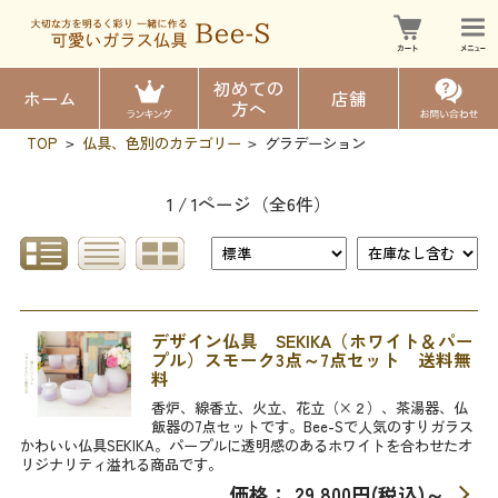
初めての
ホーム
店舗
方へ
TOP
仏具、色別のカテゴリー
グラデーション
>
>
1 / 1ページ
（全6件）
デザイン仏具 SEKIKA（ホワイト＆パー
プル）スモーク3点～7点セット 送料無
料
香炉、線香立、火立、花立（×２）、茶湯器、仏
飯器の7点セットです。Bee-Sで人気のすりガラス
かわいい仏具SEKIKA。パープルに透明感のあるホワイトを合わせたオ
リジナリティ溢れる商品です。
価格： 29,800円(税込)
～