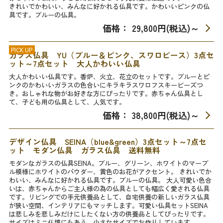
きれいでかわいい、みんなに好かれる仏具です。かわいいピンクの仏
具です。ブルーの仏具。
価格： 29,800円(税込)
～
PICK UP
ガラス仏具 YU（ブルー＆ピンク、スワロビース）3点セ
ット～7点セット 大人かわいい仏具
大人かわいい仏具です。香炉、火立、花立のセットです。ブルーとピ
ンクのかわいいガラスの色合いにキラキラスワロフスキービーズつ
き。おしゃれな物がお好きな方にぴったりです。赤ちゃん仏具とし
て、子ども用の仏具として、人気です。
価格： 38,800円(税込)
～
デザイン仏具 SEINA（blue&green）3点セット～7点セ
ット モダン仏具 ガラス仏具 送料無料
モダンなガラスの仏具SEINA。ブルー、グリーン、ホワイトのマーブ
ル模様にホワイトのパウダー、黄色のお花がアクセント。 きれいでか
わいい、みんなに好かれる仏具です。ブルーの仏具。 大人可愛い色合
いは、赤ちゃんからご主人様の為の仏具としても幅広く愛される仏具
です。リビングでの手元供養品として、自宅供養の新しいガラス仏具
が狭い空間、インテリアにもマッチします。可愛い仏具セットSEINA
は悲しみを悲しみだけにしたくない方の供養品としてぴったりです。
サイズはミニ仏壇にもあう、小さなサイズでお作りしています。