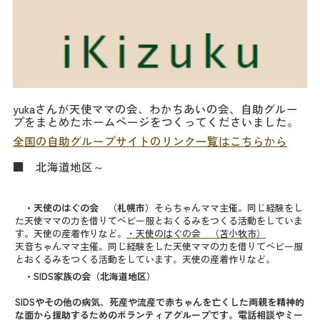
yukaさんが天使ママの会、わかちあいの会、自助グルー
プをまとめたホームページをつくってくださいました。
全国の自助グループサイトのリンク一覧はこちらから
■ 北海道地区～
・天使のはぐの会 （札幌市）
そらちゃんママ主催。同じ経験をし
た天使ママの力を
借りてベビー服とおくるみをつくる活動をしていま
す。
天使の産着作りなど。
・天使のはぐの会 （苫小牧市）
天音ちゃんママ主催。同じ経験をした天使ママの力を
借りてベビー服
とおくるみをつくる活動をしています。
天使の産着作りなど。
・SIDS家族の会（北海道地区）
SIDSやその他の病気、死産や流産で赤ちゃんを亡くした両親を精神的
な面から援助するためのボランティアグループです。電話相談やミー