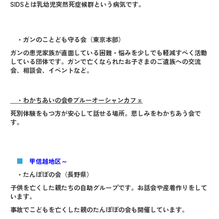
SIDSとは乳幼児突然死症候群という病気です。
・ガンのことども守る会（東京本部）
ガンの患児家族が直面している困難・悩みを少しでも軽減すべく活動
している団体です。ガンで亡くなられたお子さまのご遺族への交流
会、相談会、イベントなど。
・わかちあいの会@ブルーオーシャンカフェ
死別体験をもつ方が安心して話せる場所。悲しみをわかちあう会で
す。
■
甲信越地区～
・たんぽぽの会（長野県）
子供を亡くした親たちの自助グループです。お話会や産着作りをして
います。
事故でこどもを亡くした親のたんぽぽの会も開催しています。