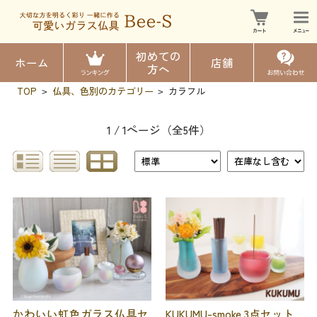
初めての
ホーム
店舗
方へ
TOP
仏具、色別のカテゴリー
カラフル
>
>
1 / 1ページ
（全5件）
かわいい虹色ガラス仏具セ
KUKUMU-smoke 3点セット