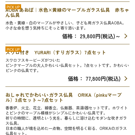
PICK UP
AOBA あおば｜水色×黄緑のマーブルガラス仏具 赤ちゃ
ん仏具
水色・黄緑・白のマーブルがやさしい、子ども用ガラス仏具AOBA。
小さな命を想う気持ちにそっと寄り添います。
価格： 29,800円(税込)
～
PICK UP
スワロ付き YURARI（すりガラス）7点セット
スワロフスキービーズがついた
ピンクマーブルの大人かわいい仏具セット。7点セットです。かわいい
ピンクの仏具です。
価格： 77,800円(税込)
おしゃれでかわいいガラス仏具 ORIKA（pinkuマーブ
ル）3点セット～7点セット
香香炉、火立、花立、線香立、仏飯器、茶湯l器セットです。ホワイト
とピンクのマーブル模様がシンプルにかわいい仏具です。
祈りの時間に、透明という光を。暮らしに溶け込むモダンな吹きガラ
ス仏具。
日本の職人が魂を込めた一点物。空間を明るく彩る、ORIKAのガラス
仏具セット。