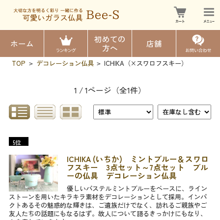
初めての
ホーム
店舗
方へ
TOP
デコレーション仏具
ICHIKA（×スワロフスキー）
>
>
1 / 1ページ
（全1件）
5位
ICHIKA (いちか) ミントブルー＆スワロ
フスキー 3点セット～7点セット ブル
ーの仏具 デコレーション仏具
優しいパステルミントブルーをベースに、ライン
ストーンを用いたキラキラ素材をデコレーションとして採用。インパ
クトあるその魅惑的な輝きは、ご遺族だけでなく、訪れるご親族やご
友人たちの話題にもなるはず。故人について語るきっかけにもなり、