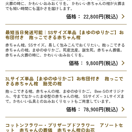
火葬の時に、かわいいおみおくりを。 かわいい赤ちゃんの棺が火葬ま
でも短い時間にも温かさを届けします。
価格： 22,800円(税込)
最短当日発送可能｜SSサイズ単品【まゆのゆりかご】お
布団付き 抱っこできる赤ちゃん棺
赤ちゃん棺。SSサイズ。易しく包みこんでおくりたい。抱っこできる
赤ちゃんの棺。まゆのゆりかご。死産流産。誕生死。赤ちゃん葬儀。
赤ちゃん火葬の時に、かわいいおみおくりを。
価格： 9,800円(税込)
3Lサイズ単品【まゆのゆりかご】お布団付き 抱っこで
きる赤ちゃん棺 胎児の棺
抱っこできる棺。赤ちゃんの棺、まゆのゆりかご。 Bee-Sのオリジナ
ル、今までなかったまゆ型の赤ちゃんの棺。 SSサイズ～３Lサイズま
で。かわいい仏具とのおみおくりセットもご用意しています。
価格： 78,900円(税込)
コットンフラワー・プリザーブドフラワー アソートセ
ット 赤ちゃんの葬儀 赤ちゃん棺のお花