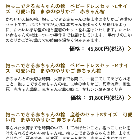
抱っこできる赤ちゃんの棺 ベビードレスセットLサイ
ズ 可愛い棺 まゆのゆりかご 赤ちゃん棺
かわいい天使の棺、抱っこできる赤ちゃんの棺まゆのゆりかご 産着の
セットです。パパとママが大切な赤ちゃんをゆっくり見送れるよう
に、かわいいまゆ型の棺と産着のセットをお届けいたします。かわい
い赤ちゃんの棺は一つ一つ手作りでお届けしています。 手作りのまゆ
のゆりかごが火葬までの時間を温かく包み込みます。
価格： 45,800円(税込)
抱っこできる赤ちゃんの棺 ベビードレスセットMサイ
ズ 可愛い棺 まゆのゆりかご 赤ちゃん棺
赤ちゃんとの大切な時間、火葬までも間に、一緒にてしてあげられる
こと。抱っこできる赤ちゃんの棺。まゆのゆりかご。死産流産。誕生
死。赤ちゃん葬儀。赤ちゃん火葬の時に、かわいいおみおくりを。
価格： 31,800円(税込)
抱っこできる赤ちゃんの棺 産着のセットSサイズ 可愛
い棺 まゆのゆりかご 赤ちゃん棺
限られた火葬までも時間の中で、してあげたいこと。抱っこしたいを
叶えられるかわいい赤ちゃん棺。抱っこできる赤ちゃんの棺。まゆの
ゆりかご。死産流産。誕生死。赤ちゃん葬儀。赤ちゃん火葬の時に、