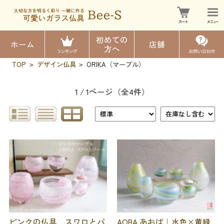
初めての
ホーム
店舗
方へ
TOP
デザイン仏具
ORIKA（マーブル）
>
>
1 / 1ページ
（全4件）
ピンクの仏具 スワロとパ
AOBA あおば｜水色×黄緑