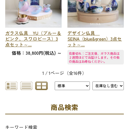
ガラス仏具 YU（ブルー＆
デザイン仏具
ピンク、スワロビース）3
SEINA（blue&green）3点セ
点セット～...
ット～...
価格：38,800円(税込)
～
在庫切れ：ご注文後、ガラス商品は
２週間ほどでお届けします。その他
の商品はお尋ねください。
1 / 1ページ
（全16件）
商品検索
キーワード検索