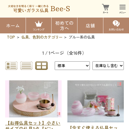
初めての
ホーム
店舗
方へ
TOP
仏具、色別のカテゴリー
ブルー系の仏具
>
>
1 / 1ページ
（全16件）
【お得仏具セット】小さい
【今すぐ使える仏具セッ
サイズの仏具3点【ピン